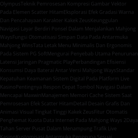
Olympus
Teknik Pemrosesan Kompresi Gambar Vektor
Pada Elemen Scatter Hitam
Eksplorasi Efek Gradasi Warna
Dan Pencahayaan Karakter Kakek Zeus
Keunggulan
Navigasi Layar Berdiri Ponsel Dalam Menjalankan Mahjong
Ways
Fungsi Otomatisasi Simpan Data Pada Antarmuka
Mahjong Wins
Tata Letak Menu Minimalis Dan Ergonomis
Pada Sistem PG Soft
Mengurai Penyebab Utama Penurunan
Latensi Jaringan Pragmatic Play
Perbandingan Efisiensi
Konsumsi Daya Baterai Antar Versi Mahjong Ways
Standar
Kepatuhan Keamanan Sistem Digital Pada Platform Live
Kasino
Pentingnya Respon Cepat Tombol Navigasi Dalam
Mencapai Maxwin
Manajemen Memori Cache Sistem Saat
Pemrosesan Efek Scatter Hitam
Detail Desain Grafis Dan
Animasi Visual Tingkat Tinggi Kakek Zeus
Fitur Otomatis
Penghemat Kuota Data Internet Pada Mahjong Ways 2
Daya
Tahan Server Pusat Dalam Menampung Trafik Live
Kasino
Kustomisasi Antarmuka Pengguna Sesuai