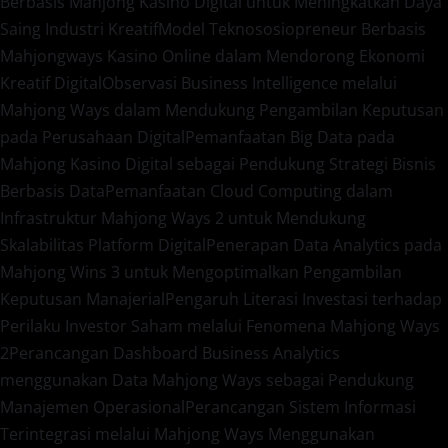
Berbasis Mahjong Kasino Digital untuk Meningkatkan Daya
Saing Industri Kreatif
Model Teknososiopreneur Berbasis
Mahjongways Kasino Online dalam Mendorong Ekonomi
Kreatif Digital
Observasi Business Intelligence melalui
Mahjong Ways dalam Mendukung Pengambilan Keputusan
pada Perusahaan Digital
Pemanfaatan Big Data pada
Mahjong Kasino Digital sebagai Pendukung Strategi Bisnis
Berbasis Data
Pemanfaatan Cloud Computing dalam
Infrastruktur Mahjong Ways 2 untuk Mendukung
Skalabilitas Platform Digital
Penerapan Data Analytics pada
Mahjong Wins 3 untuk Mengoptimalkan Pengambilan
Keputusan Manajerial
Pengaruh Literasi Investasi terhadap
Perilaku Investor Saham melalui Fenomena Mahjong Ways
2
Perancangan Dashboard Business Analytics
menggunakan Data Mahjong Ways sebagai Pendukung
Manajemen Operasional
Perancangan Sistem Informasi
Terintegrasi melalui Mahjong Ways Menggunakan