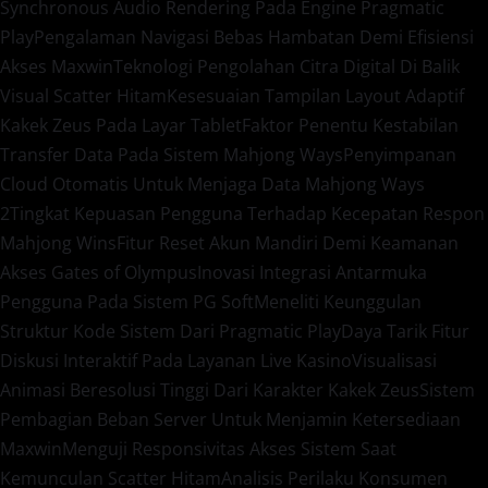
Synchronous Audio Rendering Pada Engine Pragmatic
Play
Pengalaman Navigasi Bebas Hambatan Demi Efisiensi
Akses Maxwin
Teknologi Pengolahan Citra Digital Di Balik
Visual Scatter Hitam
Kesesuaian Tampilan Layout Adaptif
Kakek Zeus Pada Layar Tablet
Faktor Penentu Kestabilan
Transfer Data Pada Sistem Mahjong Ways
Penyimpanan
Cloud Otomatis Untuk Menjaga Data Mahjong Ways
2
Tingkat Kepuasan Pengguna Terhadap Kecepatan Respon
Mahjong Wins
Fitur Reset Akun Mandiri Demi Keamanan
Akses Gates of Olympus
Inovasi Integrasi Antarmuka
Pengguna Pada Sistem PG Soft
Meneliti Keunggulan
Struktur Kode Sistem Dari Pragmatic Play
Daya Tarik Fitur
Diskusi Interaktif Pada Layanan Live Kasino
Visualisasi
Animasi Beresolusi Tinggi Dari Karakter Kakek Zeus
Sistem
Pembagian Beban Server Untuk Menjamin Ketersediaan
Maxwin
Menguji Responsivitas Akses Sistem Saat
Kemunculan Scatter Hitam
Analisis Perilaku Konsumen