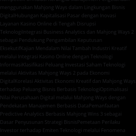
menggunakan Mahjong Ways dalam Lingkungan Bisnis
Digital
Hubungan Kapitalisasi Pasar dengan Inovasi
Layanan Kasino Online di Tengah Disrupsi
Teknologi
Integrasi Business Analytics dan Mahjong Ways 2
sebagai Pendukung Pengambilan Keputusan
Eksekutif
Kajian Mendalam Nilai Tambah Industri Kreatif
melalui Integrasi Kasino Online dengan Teknologi
Informasi
Klasifikasi Peluang Investasi Saham Teknologi
melalui Aktivitas Mahjong Ways 2 pada Ekonomi
Digital
Korelasi Aktivitas Ekonomi Kreatif dan Mahjong Ways
terhadap Peluang Bisnis Berbasis Teknologi
Optimalisasi
Nilai Perusahaan Digital melalui Mahjong Ways dengan
Pendekatan Manajemen Berbasis Data
Pemanfaatan
Predictive Analytics Berbasis Mahjong Wins 3 sebagai
Dasar Penyusunan Strategi Bisnis
Pemetaan Perilaku
Investor terhadap Emiten Teknologi melalui Fenomena