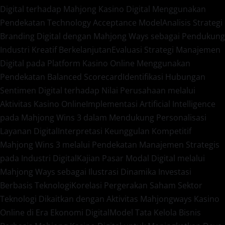
Digital terhadap Mahjong Kasino Digital Menggunakan
Pendekatan Technology Acceptance Model
Analisis Strategi
Branding Digital dengan Mahjong Ways sebagai Pendukung
Industri Kreatif Berkelanjutan
Evaluasi Strategi Manajemen
Digital pada Platform Kasino Online Menggunakan
Pendekatan Balanced Scorecard
Identifikasi Hubungan
Sentimen Digital terhadap Nilai Perusahaan melalui
Aktivitas Kasino Online
Implementasi Artificial Intelligence
pada Mahjong Wins 3 dalam Mendukung Personalisasi
Layanan Digital
Interpretasi Keunggulan Kompetitif
Mahjong Wins 3 melalui Pendekatan Manajemen Strategis
pada Industri Digital
Kajian Pasar Modal Digital melalui
Mahjong Ways sebagai Ilustrasi Dinamika Investasi
Berbasis Teknologi
Korelasi Pergerakan Saham Sektor
Teknologi Dikaitkan dengan Aktivitas Mahjongways Kasino
Online di Era Ekonomi Digital
Model Tata Kelola Bisnis