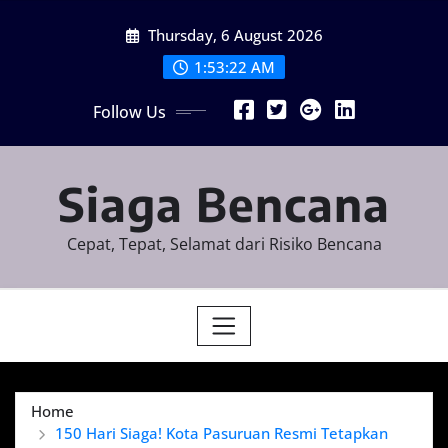
Skip
Thursday, 6 August 2026
to
content
1:53:23 AM
Follow Us
Siaga Bencana
Cepat, Tepat, Selamat dari Risiko Bencana
Home
150 Hari Siaga! Kota Pasuruan Resmi Tetapkan