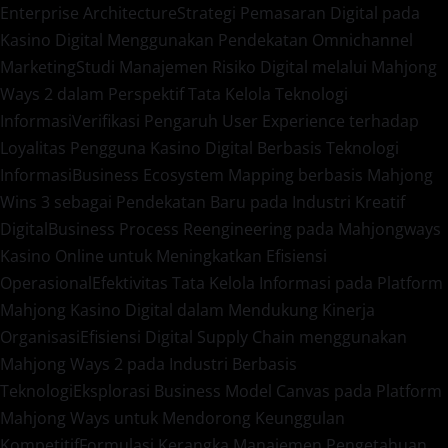
Enterprise Architecture
Strategi Pemasaran Digital pada
Kasino Digital Menggunakan Pendekatan Omnichannel
Marketing
Studi Manajemen Risiko Digital melalui Mahjong
Ways 2 dalam Perspektif Tata Kelola Teknologi
Informasi
Verifikasi Pengaruh User Experience terhadap
Loyalitas Pengguna Kasino Digital Berbasis Teknologi
Informasi
Business Ecosystem Mapping berbasis Mahjong
Wins 3 sebagai Pendekatan Baru pada Industri Kreatif
Digital
Business Process Reengineering pada Mahjongways
Kasino Online untuk Meningkatkan Efisiensi
Operasional
Efektivitas Tata Kelola Informasi pada Platform
Mahjong Kasino Digital dalam Mendukung Kinerja
Organisasi
Efisiensi Digital Supply Chain menggunakan
Mahjong Ways 2 pada Industri Berbasis
Teknologi
Eksplorasi Business Model Canvas pada Platform
Mahjong Ways untuk Mendorong Keunggulan
Kompetitif
Formulasi Kerangka Manajemen Pengetahuan