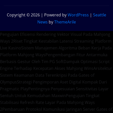
Copyright © 2026 | Powered by
WordPress
|
Seattle
News
by
ThemeArile
Pengujian Efisiensi Rendering Vektor Visual Pada Mahjong
Ways 2
Riset Tingkat Kestabilan Latensi Streaming Platform
Live Kasino
Sistem Manajemen Algoritma Beban Kerja Pada
Platform Mahjong Ways
Pengembangan Fitur Antarmuka
Berbasis Gestur Oleh Tim PG Soft
Dampak Optimasi Script
Engine Terhadap Kecepatan Akses Mahjong Wins
Arsitektur
Sistem Keamanan Data Terenkripsi Pada Gates of
Olympus
Strategi Pengimporan Aset Digital Kompak Dari
Pragmatic Play
Pentingnya Penyesuaian Sensitivitas Layar
Sentuh Untuk Kemudahan Maxwin
Pengujian Tingkat
Stabilisasi Refresh Rate Layar Pada Mahjong Ways
2
Pembaruan Protokol Komunikasi Jaringan Server Gates of