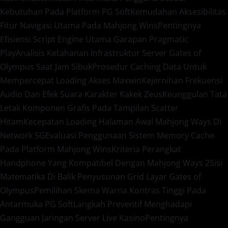
Kebutuhan Pada Platform PG Soft
Kemudahan Aksesibilitas
Fitur Navigasi Utama Pada Mahjong Wins
Pentingnya
Efisiensi Script Engine Utama Garapan Pragmatic
Play
Analisis Ketahanan Infrastruktur Server Gates of
Olympus Saat Jam Sibuk
Prosedur Caching Data Untuk
Mempercepat Loading Akses Maxwin
Kejernihan Frekuensi
Audio Dan Efek Suara Karakter Kakek Zeus
Keunggulan Tata
Letak Komponen Grafis Pada Tampilan Scatter
Hitam
Kecepatan Loading Halaman Awal Mahjong Ways Di
Network 5G
Evaluasi Penggunaan Sistem Memory Cache
Pada Platform Mahjong Wins
Kriteria Perangkat
Handphone Yang Kompatibel Dengan Mahjong Ways 2
Sisi
Matematika Di Balik Penyusunan Grid Layar Gates of
Olympus
Pemilihan Skema Warna Kontras Tinggi Pada
Antarmuka PG Soft
Langkah Preventif Menghadapi
Gangguan Jaringan Server Live Kasino
Pentingnya