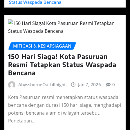
Status Waspada Bencana
MITIGASI & KESIAPSIAGAAN
150 Hari Siaga! Kota Pasuruan
Resmi Tetapkan Status Waspada
Bencana
AbyssborneOathKnight
Jan 7, 2026
0
Kota Pasuruan resmi menetapkan status waspada
bencana dengan durasi 150 hari siaga, menghadapi
potensi bencana alam di wilayah tersebut.
Penetapan…