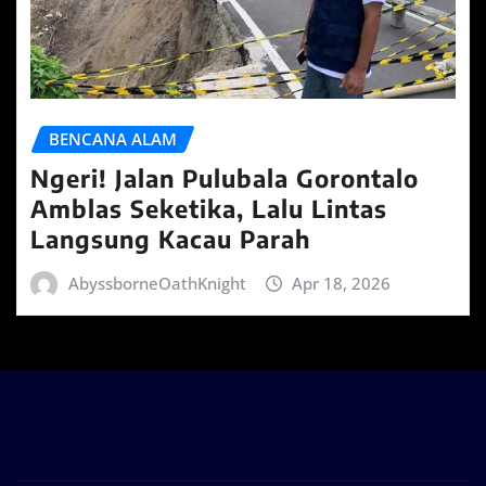
BENCANA ALAM
Ngeri! Jalan Pulubala Gorontalo
Amblas Seketika, Lalu Lintas
Langsung Kacau Parah
AbyssborneOathKnight
Apr 18, 2026