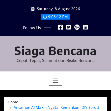
Skip
Saturday, 8 August 2026
to
content
9:06:13 PM
Follow Us
Siaga Bencana
Cepat, Tepat, Selamat dari Risiko Bencana
Home
Ancaman AI Makin Nyata! Kemenkum DIY Soroti