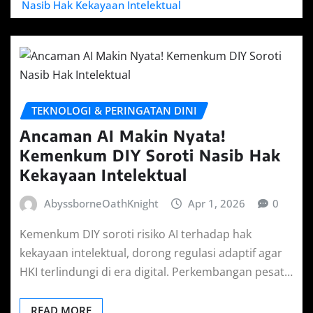
Nasib Hak Kekayaan Intelektual
TEKNOLOGI & PERINGATAN DINI
Ancaman AI Makin Nyata!
Kemenkum DIY Soroti Nasib Hak
Kekayaan Intelektual
AbyssborneOathKnight
Apr 1, 2026
0
Kemenkum DIY soroti risiko AI terhadap hak
kekayaan intelektual, dorong regulasi adaptif agar
HKI terlindungi di era digital. Perkembangan pesat…
READ MORE