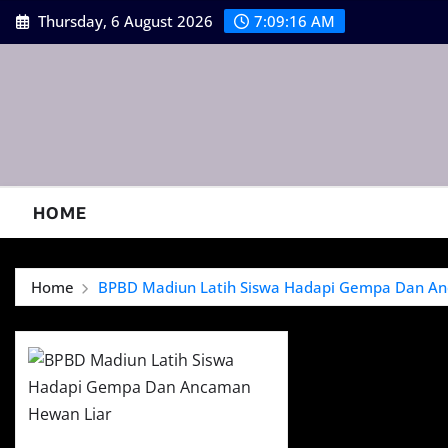
Skip
Thursday, 6 August 2026
7:09:17 AM
to
content
HOME
Home
BPBD Madiun Latih Siswa Hadapi Gempa Dan A