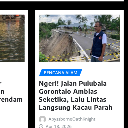
BENCANA ALAM
r
Ngeri! Jalan Pulubala
en
Gorontalo Amblas
erendam
Seketika, Lalu Lintas
Langsung Kacau Parah
AbyssborneOathKnight
Apr 18, 2026