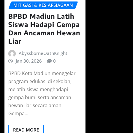
MITIGASI & KESIAPSIAGAAN
BPBD Madiun Latih
Siswa Hadapi Gempa
Dan Ancaman Hewan
Liar
AbyssborneOathKnight
Jan 30, 2026
0
BPBD Kota Madiun menggelar
program edukasi di sekolah,
melatih siswa menghadapi
gempa bumi serta ancaman
hewan liar secara aman.
Gempa…
READ MORE