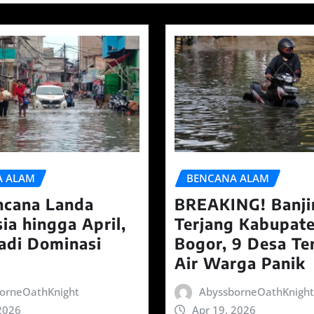
A ALAM
BENCANA ALAM
ncana Landa
BREAKING! Banji
ia hingga April,
Terjang Kabupat
Jadi Dominasi
Bogor, 9 Desa T
Air Warga Panik
orneOathKnight
AbyssborneOathKnight
2026
Apr 19, 2026