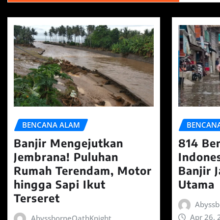
BENCANA ALAM
BENCAN
Banjir Mengejutkan
814 Be
Jembrana! Puluhan
Indones
Rumah Terendam, Motor
Banjir 
hingga Sapi Ikut
Utama
Terseret
Abyssb
Apr 26, 
AbyssborneOathKnight