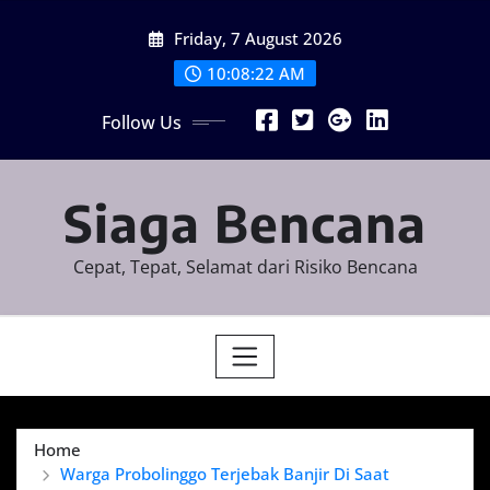
Skip
Friday, 7 August 2026
to
content
10:08:23 AM
Follow Us
Siaga Bencana
Cepat, Tepat, Selamat dari Risiko Bencana
Home
Warga Probolinggo Terjebak Banjir Di Saat