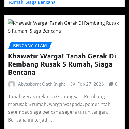
Rumah, Siaga Bencana
BENCANA ALAM
Khawatir Warga! Tanah Gerak Di
Rembang Rusak 5 Rumah, Siaga
Bencana
AbyssborneOathKnight
Feb 27, 2026
0
Tanah gerak melanda Gunungsari, Rembang,
merusak 5 rumah, warga waspada, pemerintah
setempat siaga bencana segera turun tangan.
Bencana ini terjadi…