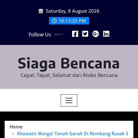
Skip
Saturday, 8 August 2026
to
content
10:13:25 PM
Follow Us
Siaga Bencana
Cepat, Tepat, Selamat dari Risiko Bencana
Home
Khawatir Warga! Tanah Gerak Di Rembang Rusak 5