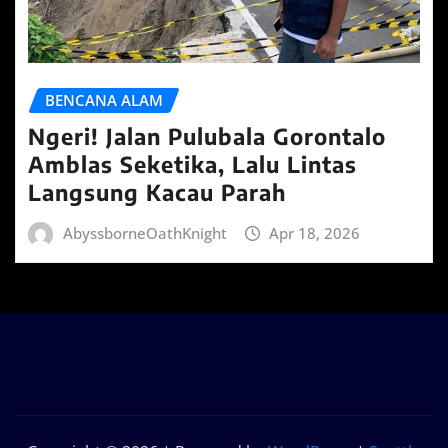
BENCANA ALAM
Ngeri! Jalan Pulubala Gorontalo
Amblas Seketika, Lalu Lintas
Langsung Kacau Parah
AbyssborneOathKnight
Apr 18, 2026