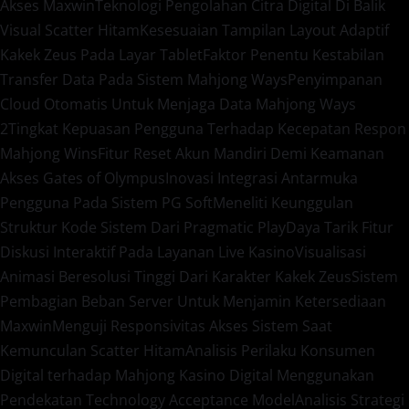
Akses Maxwin
Teknologi Pengolahan Citra Digital Di Balik
Visual Scatter Hitam
Kesesuaian Tampilan Layout Adaptif
Kakek Zeus Pada Layar Tablet
Faktor Penentu Kestabilan
Transfer Data Pada Sistem Mahjong Ways
Penyimpanan
Cloud Otomatis Untuk Menjaga Data Mahjong Ways
2
Tingkat Kepuasan Pengguna Terhadap Kecepatan Respon
Mahjong Wins
Fitur Reset Akun Mandiri Demi Keamanan
Akses Gates of Olympus
Inovasi Integrasi Antarmuka
Pengguna Pada Sistem PG Soft
Meneliti Keunggulan
Struktur Kode Sistem Dari Pragmatic Play
Daya Tarik Fitur
Diskusi Interaktif Pada Layanan Live Kasino
Visualisasi
Animasi Beresolusi Tinggi Dari Karakter Kakek Zeus
Sistem
Pembagian Beban Server Untuk Menjamin Ketersediaan
Maxwin
Menguji Responsivitas Akses Sistem Saat
Kemunculan Scatter Hitam
Analisis Perilaku Konsumen
Digital terhadap Mahjong Kasino Digital Menggunakan
Pendekatan Technology Acceptance Model
Analisis Strategi