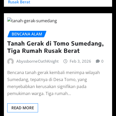
Rusak Berat
BENCANA ALAM
Tanah Gerak di Tomo Sumedang,
Tiga Rumah Rusak Berat
AbyssborneOathKnight
Feb 3, 2026
0
Bencana tanah gerak kembali menimpa wilayah
Sumedang, tepatnya di Desa Tomo, yang
menyebabkan kerusakan signifikan pada
pemukiman warga. Tiga rumah…
READ MORE