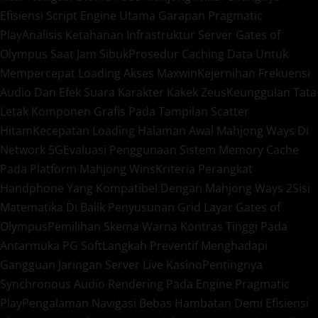
Efisiensi Script Engine Utama Garapan Pragmatic
Play
Analisis Ketahanan Infrastruktur Server Gates of
Olympus Saat Jam Sibuk
Prosedur Caching Data Untuk
Mempercepat Loading Akses Maxwin
Kejernihan Frekuensi
Audio Dan Efek Suara Karakter Kakek Zeus
Keunggulan Tata
Letak Komponen Grafis Pada Tampilan Scatter
Hitam
Kecepatan Loading Halaman Awal Mahjong Ways Di
Network 5G
Evaluasi Penggunaan Sistem Memory Cache
Pada Platform Mahjong Wins
Kriteria Perangkat
Handphone Yang Kompatibel Dengan Mahjong Ways 2
Sisi
Matematika Di Balik Penyusunan Grid Layar Gates of
Olympus
Pemilihan Skema Warna Kontras Tinggi Pada
Antarmuka PG Soft
Langkah Preventif Menghadapi
Gangguan Jaringan Server Live Kasino
Pentingnya
Synchronous Audio Rendering Pada Engine Pragmatic
Play
Pengalaman Navigasi Bebas Hambatan Demi Efisiensi