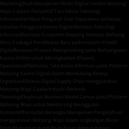
Marketing
Studi Manajemen Risiko Digital melalui Mahjong
Ways 2 dalam Perspektif Tata Kelola Teknologi
Informasi
Verifikasi Pengaruh User Experience terhadap
Loyalitas Pengguna Kasino Digital Berbasis Teknologi
Informasi
Business Ecosystem Mapping berbasis Mahjong
Wins 3 sebagai Pendekatan Baru pada Industri Kreatif
Digital
Business Process Reengineering pada Mahjongways
Kasino Online untuk Meningkatkan Efisiensi
Operasional
Efektivitas Tata Kelola Informasi pada Platform
Mahjong Kasino Digital dalam Mendukung Kinerja
Organisasi
Efisiensi Digital Supply Chain menggunakan
Mahjong Ways 2 pada Industri Berbasis
Teknologi
Eksplorasi Business Model Canvas pada Platform
Mahjong Ways untuk Mendorong Keunggulan
Kompetitif
Formulasi Kerangka Manajemen Pengetahuan
menggunakan Mahjong Ways dalam Lingkungan Bisnis
Digital
Hubungan Kapitalisasi Pasar dengan Inovasi