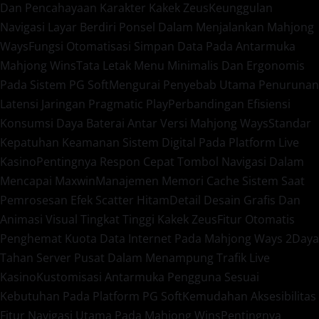
Dan Pencahayaan Karakter Kakek Zeus
Keunggulan
Navigasi Layar Berdiri Ponsel Dalam Menjalankan Mahjong
Ways
Fungsi Otomatisasi Simpan Data Pada Antarmuka
Mahjong Wins
Tata Letak Menu Minimalis Dan Ergonomis
Pada Sistem PG Soft
Mengurai Penyebab Utama Penurunan
Latensi Jaringan Pragmatic Play
Perbandingan Efisiensi
Konsumsi Daya Baterai Antar Versi Mahjong Ways
Standar
Kepatuhan Keamanan Sistem Digital Pada Platform Live
Kasino
Pentingnya Respon Cepat Tombol Navigasi Dalam
Mencapai Maxwin
Manajemen Memori Cache Sistem Saat
Pemrosesan Efek Scatter Hitam
Detail Desain Grafis Dan
Animasi Visual Tingkat Tinggi Kakek Zeus
Fitur Otomatis
Penghemat Kuota Data Internet Pada Mahjong Ways 2
Daya
Tahan Server Pusat Dalam Menampung Trafik Live
Kasino
Kustomisasi Antarmuka Pengguna Sesuai
Kebutuhan Pada Platform PG Soft
Kemudahan Aksesibilitas
Fitur Navigasi Utama Pada Mahjong Wins
Pentingnya