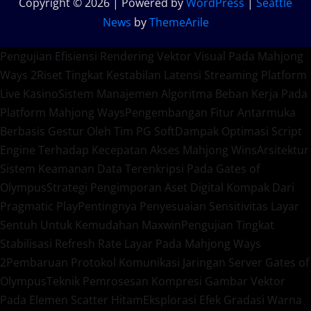
Copyright © 2026 | Powered by
WordPress
|
Seattle
News
by
ThemeArile
Pengujian Efisiensi Rendering Vektor Visual Pada Mahjong
Ways 2
Riset Tingkat Kestabilan Latensi Streaming Platform
Live Kasino
Sistem Manajemen Algoritma Beban Kerja Pada
Platform Mahjong Ways
Pengembangan Fitur Antarmuka
Berbasis Gestur Oleh Tim PG Soft
Dampak Optimasi Script
Engine Terhadap Kecepatan Akses Mahjong Wins
Arsitektur
Sistem Keamanan Data Terenkripsi Pada Gates of
Olympus
Strategi Pengimporan Aset Digital Kompak Dari
Pragmatic Play
Pentingnya Penyesuaian Sensitivitas Layar
Sentuh Untuk Kemudahan Maxwin
Pengujian Tingkat
Stabilisasi Refresh Rate Layar Pada Mahjong Ways
2
Pembaruan Protokol Komunikasi Jaringan Server Gates of
Olympus
Teknik Pemrosesan Kompresi Gambar Vektor
Pada Elemen Scatter Hitam
Eksplorasi Efek Gradasi Warna