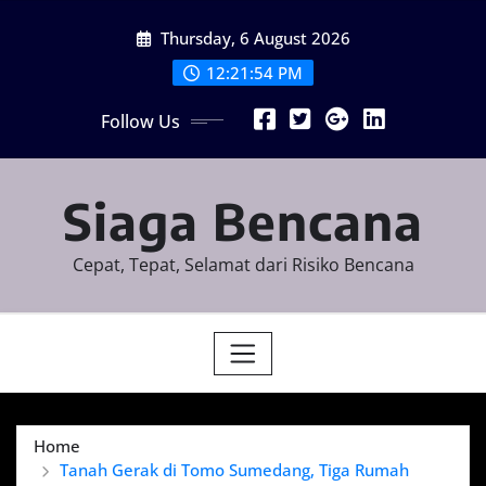
Skip
Thursday, 6 August 2026
to
content
12:21:55 PM
Follow Us
Siaga Bencana
Cepat, Tepat, Selamat dari Risiko Bencana
Home
Tanah Gerak di Tomo Sumedang, Tiga Rumah