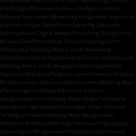
Mahjongways Kasino Online dalam Mendorong Ekonomi
Kreatif Digital
Observasi Business Intelligence melalui
Mahjong Ways dalam Mendukung Pengambilan Keputusan
pada Perusahaan Digital
Pemanfaatan Big Data pada
Mahjong Kasino Digital sebagai Pendukung Strategi Bisnis
Berbasis Data
Pemanfaatan Cloud Computing dalam
Infrastruktur Mahjong Ways 2 untuk Mendukung
Skalabilitas Platform Digital
Penerapan Data Analytics pada
Mahjong Wins 3 untuk Mengoptimalkan Pengambilan
Keputusan Manajerial
Pengaruh Literasi Investasi terhadap
Perilaku Investor Saham melalui Fenomena Mahjong Ways
2
Perancangan Dashboard Business Analytics
menggunakan Data Mahjong Ways sebagai Pendukung
Manajemen Operasional
Perancangan Sistem Informasi
Terintegrasi melalui Mahjong Ways Menggunakan
Enterprise Architecture
Strategi Pemasaran Digital pada
Kasino Digital Menggunakan Pendekatan Omnichannel