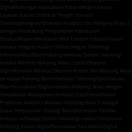
Digital
Hubungan Kapitalisasi Pasar dengan Inovasi
Layanan Kasino Online di Tengah Disrupsi
Teknologi
Integrasi Business Analytics dan Mahjong Ways 2
sebagai Pendukung Pengambilan Keputusan
Eksekutif
Kajian Mendalam Nilai Tambah Industri Kreatif
melalui Integrasi Kasino Online dengan Teknologi
Informasi
Klasifikasi Peluang Investasi Saham Teknologi
melalui Aktivitas Mahjong Ways 2 pada Ekonomi
Digital
Korelasi Aktivitas Ekonomi Kreatif dan Mahjong Ways
terhadap Peluang Bisnis Berbasis Teknologi
Optimalisasi
Nilai Perusahaan Digital melalui Mahjong Ways dengan
Pendekatan Manajemen Berbasis Data
Pemanfaatan
Predictive Analytics Berbasis Mahjong Wins 3 sebagai
Dasar Penyusunan Strategi Bisnis
Pemetaan Perilaku
Investor terhadap Emiten Teknologi melalui Fenomena
Mahjong Kasino Digital
Pemodelan Tata Kelola Digital