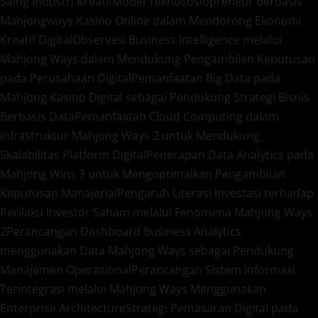
Saing Industri Kreatif
Model Teknososiopreneur Berbasis
Mahjongways Kasino Online dalam Mendorong Ekonomi
Kreatif Digital
Observasi Business Intelligence melalui
Mahjong Ways dalam Mendukung Pengambilan Keputusan
pada Perusahaan Digital
Pemanfaatan Big Data pada
Mahjong Kasino Digital sebagai Pendukung Strategi Bisnis
Berbasis Data
Pemanfaatan Cloud Computing dalam
Infrastruktur Mahjong Ways 2 untuk Mendukung
Skalabilitas Platform Digital
Penerapan Data Analytics pada
Mahjong Wins 3 untuk Mengoptimalkan Pengambilan
Keputusan Manajerial
Pengaruh Literasi Investasi terhadap
Perilaku Investor Saham melalui Fenomena Mahjong Ways
2
Perancangan Dashboard Business Analytics
menggunakan Data Mahjong Ways sebagai Pendukung
Manajemen Operasional
Perancangan Sistem Informasi
Terintegrasi melalui Mahjong Ways Menggunakan
Enterprise Architecture
Strategi Pemasaran Digital pada