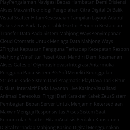
Play
Pengalaman Navigasi Bebas Hambatan Demi Efisiensi
Akses Maxwin
Teknologi Pengolahan Citra Digital Di Balik
Visual Scatter Hitam
Kesesuaian Tampilan Layout Adaptif
Kakek Zeus Pada Layar Tablet
Faktor Penentu Kestabilan
Transfer Data Pada Sistem Mahjong Ways
Penyimpanan
Cloud Otomatis Untuk Menjaga Data Mahjong Ways
2
Tingkat Kepuasan Pengguna Terhadap Kecepatan Respon
Mahjong Wins
Fitur Reset Akun Mandiri Demi Keamanan
Akses Gates of Olympus
Inovasi Integrasi Antarmuka
Pengguna Pada Sistem PG Soft
Meneliti Keunggulan
Struktur Kode Sistem Dari Pragmatic Play
Daya Tarik Fitur
Diskusi Interaktif Pada Layanan Live Kasino
Visualisasi
Animasi Beresolusi Tinggi Dari Karakter Kakek Zeus
Sistem
Pembagian Beban Server Untuk Menjamin Ketersediaan
Maxwin
Menguji Responsivitas Akses Sistem Saat
Kemunculan Scatter Hitam
Analisis Perilaku Konsumen
Digital terhadap Mahjong Kasino Digital Menggunakan