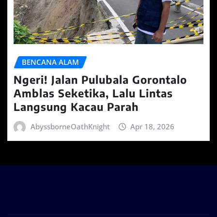
BENCANA ALAM
Ngeri! Jalan Pulubala Gorontalo
Amblas Seketika, Lalu Lintas
Langsung Kacau Parah
AbyssborneOathKnight
Apr 18, 2026