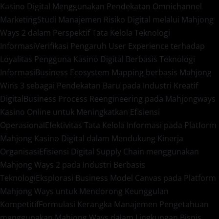
Kasino Digital Menggunakan Pendekatan Omnichannel
Marketing
Studi Manajemen Risiko Digital melalui Mahjong
Ways 2 dalam Perspektif Tata Kelola Teknologi
Informasi
Verifikasi Pengaruh User Experience terhadap
Loyalitas Pengguna Kasino Digital Berbasis Teknologi
Informasi
Business Ecosystem Mapping berbasis Mahjong
Wins 3 sebagai Pendekatan Baru pada Industri Kreatif
Digital
Business Process Reengineering pada Mahjongways
Kasino Online untuk Meningkatkan Efisiensi
Operasional
Efektivitas Tata Kelola Informasi pada Platform
Mahjong Kasino Digital dalam Mendukung Kinerja
Organisasi
Efisiensi Digital Supply Chain menggunakan
Mahjong Ways 2 pada Industri Berbasis
Teknologi
Eksplorasi Business Model Canvas pada Platform
Mahjong Ways untuk Mendorong Keunggulan
Kompetitif
Formulasi Kerangka Manajemen Pengetahuan
menggunakan Mahjong Ways dalam Lingkungan Bisnis