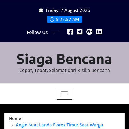
Skip
Friday, 7 August 2026
to
content
5:27:58 AM
Follow Us
Siaga Bencana
Cepat, Tepat, Selamat dari Risiko Bencana
Home
Angin Kuat Landa Flores Timur Saat Warga