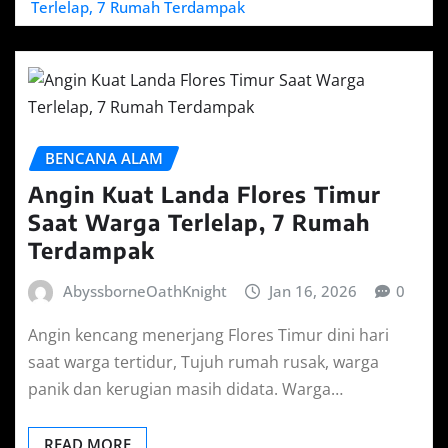
Terlelap, 7 Rumah Terdampak
BENCANA ALAM
Angin Kuat Landa Flores Timur
Saat Warga Terlelap, 7 Rumah
Terdampak
AbyssborneOathKnight
Jan 16, 2026
0
Angin kencang menerjang Flores Timur dini hari
saat warga tertidur, Tujuh rumah rusak, warga
panik dan kerugian masih didata. Warga…
READ MORE