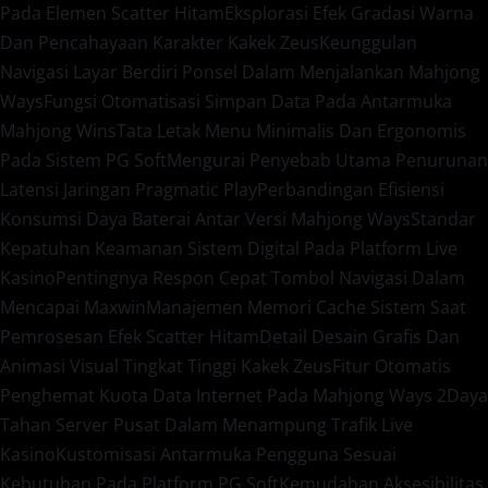
Pada Elemen Scatter Hitam
Eksplorasi Efek Gradasi Warna
Dan Pencahayaan Karakter Kakek Zeus
Keunggulan
Navigasi Layar Berdiri Ponsel Dalam Menjalankan Mahjong
Ways
Fungsi Otomatisasi Simpan Data Pada Antarmuka
Mahjong Wins
Tata Letak Menu Minimalis Dan Ergonomis
Pada Sistem PG Soft
Mengurai Penyebab Utama Penurunan
Latensi Jaringan Pragmatic Play
Perbandingan Efisiensi
Konsumsi Daya Baterai Antar Versi Mahjong Ways
Standar
Kepatuhan Keamanan Sistem Digital Pada Platform Live
Kasino
Pentingnya Respon Cepat Tombol Navigasi Dalam
Mencapai Maxwin
Manajemen Memori Cache Sistem Saat
Pemrosesan Efek Scatter Hitam
Detail Desain Grafis Dan
Animasi Visual Tingkat Tinggi Kakek Zeus
Fitur Otomatis
Penghemat Kuota Data Internet Pada Mahjong Ways 2
Daya
Tahan Server Pusat Dalam Menampung Trafik Live
Kasino
Kustomisasi Antarmuka Pengguna Sesuai
Kebutuhan Pada Platform PG Soft
Kemudahan Aksesibilitas