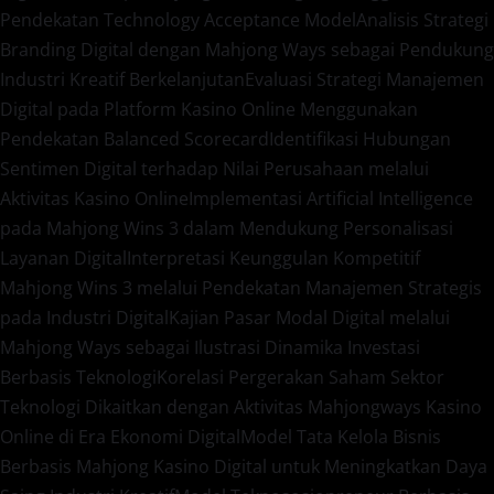
Pendekatan Technology Acceptance Model
Analisis Strategi
Branding Digital dengan Mahjong Ways sebagai Pendukung
Industri Kreatif Berkelanjutan
Evaluasi Strategi Manajemen
Digital pada Platform Kasino Online Menggunakan
Pendekatan Balanced Scorecard
Identifikasi Hubungan
Sentimen Digital terhadap Nilai Perusahaan melalui
Aktivitas Kasino Online
Implementasi Artificial Intelligence
pada Mahjong Wins 3 dalam Mendukung Personalisasi
Layanan Digital
Interpretasi Keunggulan Kompetitif
Mahjong Wins 3 melalui Pendekatan Manajemen Strategis
pada Industri Digital
Kajian Pasar Modal Digital melalui
Mahjong Ways sebagai Ilustrasi Dinamika Investasi
Berbasis Teknologi
Korelasi Pergerakan Saham Sektor
Teknologi Dikaitkan dengan Aktivitas Mahjongways Kasino
Online di Era Ekonomi Digital
Model Tata Kelola Bisnis
Berbasis Mahjong Kasino Digital untuk Meningkatkan Daya