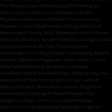
Fitur Navigasi Utama Pada Mahjong Wins
Pentingnya
Efisiensi Script Engine Utama Garapan Pragmatic
Play
Analisis Ketahanan Infrastruktur Server Gates of
Olympus Saat Jam Sibuk
Prosedur Caching Data Untuk
Mempercepat Loading Akses Maxwin
Kejernihan Frekuensi
Audio Dan Efek Suara Karakter Kakek Zeus
Keunggulan Tata
Letak Komponen Grafis Pada Tampilan Scatter
Hitam
Kecepatan Loading Halaman Awal Mahjong Ways Di
Network 5G
Evaluasi Penggunaan Sistem Memory Cache
Pada Platform Mahjong Wins
Kriteria Perangkat
Handphone Yang Kompatibel Dengan Mahjong Ways 2
Sisi
Matematika Di Balik Penyusunan Grid Layar Gates of
Olympus
Pemilihan Skema Warna Kontras Tinggi Pada
Antarmuka PG Soft
Langkah Preventif Menghadapi
Gangguan Jaringan Server Live Kasino
Pentingnya
Synchronous Audio Rendering Pada Engine Pragmatic