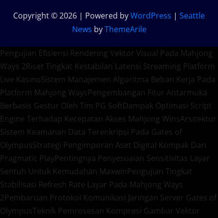
Copyright © 2026 | Powered by
WordPress
|
Seattle
News
by
ThemeArile
Pengujian Efisiensi Rendering Vektor Visual Pada Mahjong
Ways 2
Riset Tingkat Kestabilan Latensi Streaming Platform
Live Kasino
Sistem Manajemen Algoritma Beban Kerja Pada
Platform Mahjong Ways
Pengembangan Fitur Antarmuka
Berbasis Gestur Oleh Tim PG Soft
Dampak Optimasi Script
Engine Terhadap Kecepatan Akses Mahjong Wins
Arsitektur
Sistem Keamanan Data Terenkripsi Pada Gates of
Olympus
Strategi Pengimporan Aset Digital Kompak Dari
Pragmatic Play
Pentingnya Penyesuaian Sensitivitas Layar
Sentuh Untuk Kemudahan Maxwin
Pengujian Tingkat
Stabilisasi Refresh Rate Layar Pada Mahjong Ways
2
Pembaruan Protokol Komunikasi Jaringan Server Gates of
Olympus
Teknik Pemrosesan Kompresi Gambar Vektor