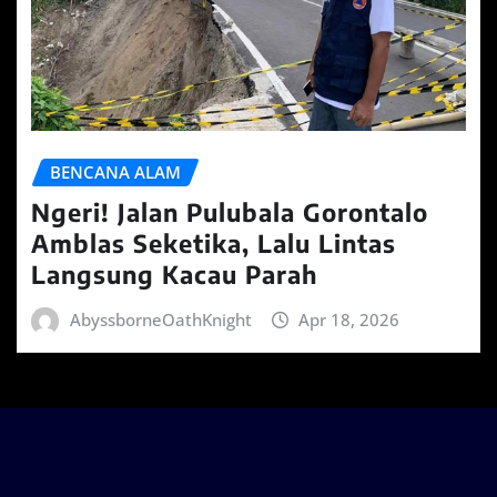
BENCANA ALAM
Ngeri! Jalan Pulubala Gorontalo
Amblas Seketika, Lalu Lintas
Langsung Kacau Parah
AbyssborneOathKnight
Apr 18, 2026