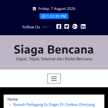
Skip
Friday, 7 August 2026
to
content
1:33:35 PM
Follow Us
Siaga Bencana
Cepat, Tepat, Selamat dari Risiko Bencana
Home
Rumah Pedagang Es Doger Di Cirebon Diterjang