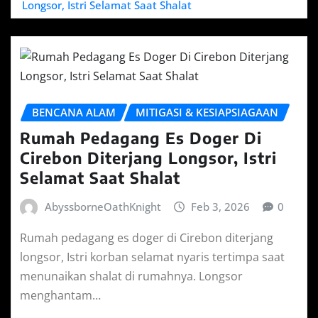
Longsor, Istri Selamat Saat Shalat
BENCANA ALAM
MITIGASI & KESIAPSIAGAAN
Rumah Pedagang Es Doger Di
Cirebon Diterjang Longsor, Istri
Selamat Saat Shalat
AbyssborneOathKnight
Feb 3, 2026
0
Rumah pedagang es doger di Cirebon diterjang
longsor, Istri korban selamat nyaris tertimpa saat
menunaikan shalat di rumahnya. Longsor
menghantam…