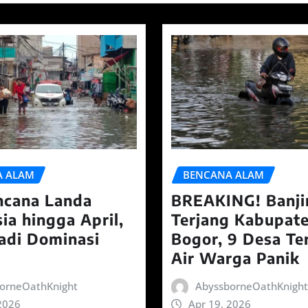
A ALAM
BENCANA ALAM
ncana Landa
BREAKING! Banji
ia hingga April,
Terjang Kabupat
Jadi Dominasi
Bogor, 9 Desa T
Air Warga Panik
orneOathKnight
AbyssborneOathKnight
2026
Apr 19, 2026