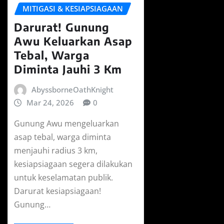
MITIGASI & KESIAPSIAGAAN
Darurat! Gunung
Awu Keluarkan Asap
Tebal, Warga
Diminta Jauhi 3 Km
AbyssborneOathKnight
Mar 24, 2026
0
Gunung Awu mengeluarkan
asap tebal, warga diminta
menjauhi radius 3 km,
kesiapsiagaan segera dilakukan
untuk keselamatan publik.
Darurat kesiapsiagaan!
Gunung…