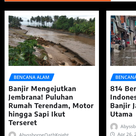
BENCANA ALAM
BENCAN
Banjir Mengejutkan
814 Be
Jembrana! Puluhan
Indones
Rumah Terendam, Motor
Banjir 
hingga Sapi Ikut
Utama
Terseret
Abyssb
Apr 26, 
AbyssborneOathKnight