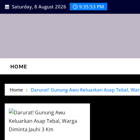
Skip
Saturday, 8 August 2026
9:35:53 PM
to
content
HOME
Home
Darurat! Gunung Awu Keluarkan Asap Tebal, War