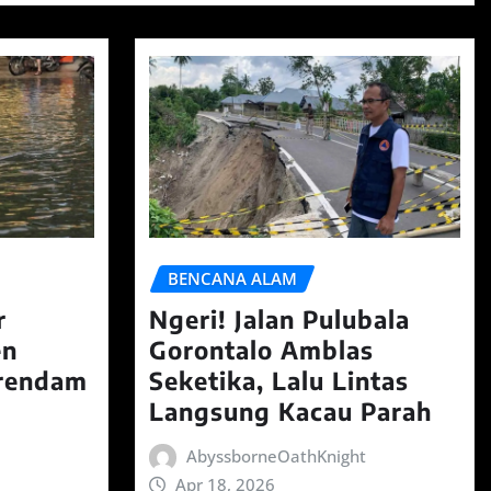
BENCANA ALAM
r
Ngeri! Jalan Pulubala
en
Gorontalo Amblas
erendam
Seketika, Lalu Lintas
Langsung Kacau Parah
AbyssborneOathKnight
Apr 18, 2026