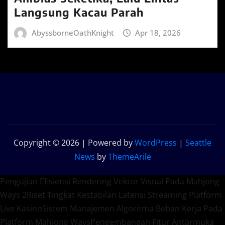
Langsung Kacau Parah
AbyssborneOathKnight
Apr 18, 2026
Copyright © 2026 | Powered by
WordPress
|
Seattle
News
by
ThemeArile
Pengujian Efisiensi Rendering Vektor Visual Pada Mahjong
Ways 2
Riset Tingkat Kestabilan Latensi Streaming Platform
Live Kasino
Sistem Manajemen Algoritma Beban Kerja Pada
Platform Mahjong Ways
Pengembangan Fitur Antarmuka