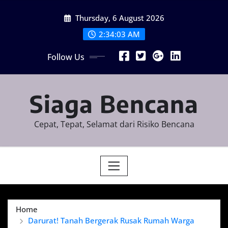
Skip
Thursday, 6 August 2026
to
content
2:34:04 AM
Follow Us
Siaga Bencana
Cepat, Tepat, Selamat dari Risiko Bencana
Home
Darurat! Tanah Bergerak Rusak Rumah Warga