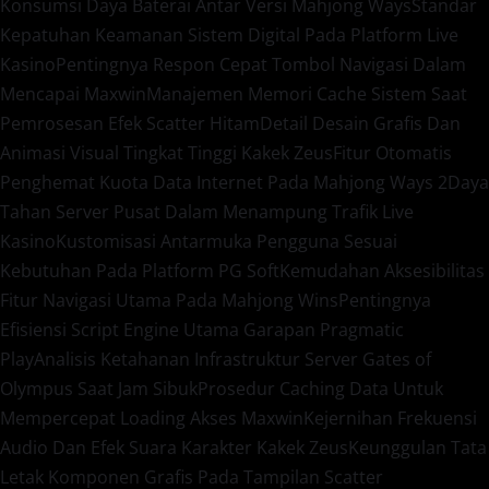
Konsumsi Daya Baterai Antar Versi Mahjong Ways
Standar
Kepatuhan Keamanan Sistem Digital Pada Platform Live
Kasino
Pentingnya Respon Cepat Tombol Navigasi Dalam
Mencapai Maxwin
Manajemen Memori Cache Sistem Saat
Pemrosesan Efek Scatter Hitam
Detail Desain Grafis Dan
Animasi Visual Tingkat Tinggi Kakek Zeus
Fitur Otomatis
Penghemat Kuota Data Internet Pada Mahjong Ways 2
Daya
Tahan Server Pusat Dalam Menampung Trafik Live
Kasino
Kustomisasi Antarmuka Pengguna Sesuai
Kebutuhan Pada Platform PG Soft
Kemudahan Aksesibilitas
Fitur Navigasi Utama Pada Mahjong Wins
Pentingnya
Efisiensi Script Engine Utama Garapan Pragmatic
Play
Analisis Ketahanan Infrastruktur Server Gates of
Olympus Saat Jam Sibuk
Prosedur Caching Data Untuk
Mempercepat Loading Akses Maxwin
Kejernihan Frekuensi
Audio Dan Efek Suara Karakter Kakek Zeus
Keunggulan Tata
Letak Komponen Grafis Pada Tampilan Scatter