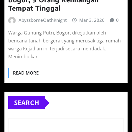
Tempat Tinggal
AbyssborneOathKnight
Mar 3, 2026
0
Warga Gunung Putri, Bogor, dikejutkan oleh
bencana tanah bergerak yang merusak tiga rumah
warga Kejadian ini terjadi secara mendadak.
Menimbulkan…
READ MORE
SEARCH