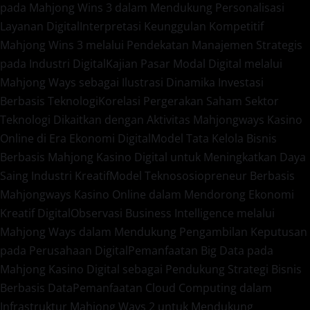
pada Mahjong Wins 3 dalam Mendukung Personalisasi
Layanan Digital
Interpretasi Keunggulan Kompetitif
Mahjong Wins 3 melalui Pendekatan Manajemen Strategis
pada Industri Digital
Kajian Pasar Modal Digital melalui
Mahjong Ways sebagai Ilustrasi Dinamika Investasi
Berbasis Teknologi
Korelasi Pergerakan Saham Sektor
Teknologi Dikaitkan dengan Aktivitas Mahjongways Kasino
Online di Era Ekonomi Digital
Model Tata Kelola Bisnis
Berbasis Mahjong Kasino Digital untuk Meningkatkan Daya
Saing Industri Kreatif
Model Teknososiopreneur Berbasis
Mahjongways Kasino Online dalam Mendorong Ekonomi
Kreatif Digital
Observasi Business Intelligence melalui
Mahjong Ways dalam Mendukung Pengambilan Keputusan
pada Perusahaan Digital
Pemanfaatan Big Data pada
Mahjong Kasino Digital sebagai Pendukung Strategi Bisnis
Berbasis Data
Pemanfaatan Cloud Computing dalam
Infrastruktur Mahjong Ways 2 untuk Mendukung