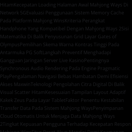
Hitam
Kecepatan Loading Halaman Awal Mahjong Ways Di
Network 5G
Evaluasi Penggunaan Sistem Memory Cache
Pada Platform Mahjong Wins
Kriteria Perangkat
Handphone Yang Kompatibel Dengan Mahjong Ways 2
Sisi
Matematika Di Balik Penyusunan Grid Layar Gates of
Olympus
Pemilihan Skema Warna Kontras Tinggi Pada
Antarmuka PG Soft
Langkah Preventif Menghadapi
Gangguan Jaringan Server Live Kasino
Pentingnya
Synchronous Audio Rendering Pada Engine Pragmatic
Play
Pengalaman Navigasi Bebas Hambatan Demi Efisiensi
Akses Maxwin
Teknologi Pengolahan Citra Digital Di Balik
Visual Scatter Hitam
Kesesuaian Tampilan Layout Adaptif
Kakek Zeus Pada Layar Tablet
Faktor Penentu Kestabilan
Transfer Data Pada Sistem Mahjong Ways
Penyimpanan
Cloud Otomatis Untuk Menjaga Data Mahjong Ways
2
Tingkat Kepuasan Pengguna Terhadap Kecepatan Respon
Mahjong Wins
Fitur Reset Akun Mandiri Demi Keamanan