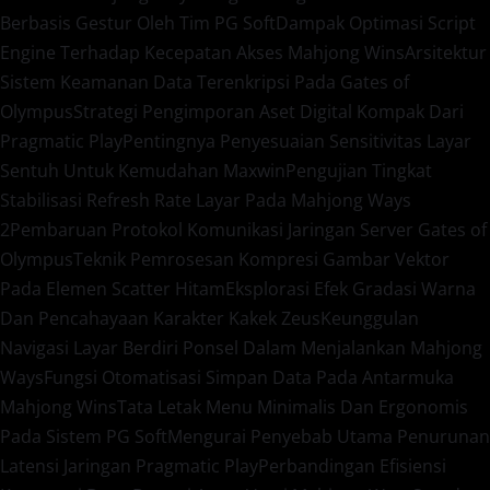
Berbasis Gestur Oleh Tim PG Soft
Dampak Optimasi Script
Engine Terhadap Kecepatan Akses Mahjong Wins
Arsitektur
Sistem Keamanan Data Terenkripsi Pada Gates of
Olympus
Strategi Pengimporan Aset Digital Kompak Dari
Pragmatic Play
Pentingnya Penyesuaian Sensitivitas Layar
Sentuh Untuk Kemudahan Maxwin
Pengujian Tingkat
Stabilisasi Refresh Rate Layar Pada Mahjong Ways
2
Pembaruan Protokol Komunikasi Jaringan Server Gates of
Olympus
Teknik Pemrosesan Kompresi Gambar Vektor
Pada Elemen Scatter Hitam
Eksplorasi Efek Gradasi Warna
Dan Pencahayaan Karakter Kakek Zeus
Keunggulan
Navigasi Layar Berdiri Ponsel Dalam Menjalankan Mahjong
Ways
Fungsi Otomatisasi Simpan Data Pada Antarmuka
Mahjong Wins
Tata Letak Menu Minimalis Dan Ergonomis
Pada Sistem PG Soft
Mengurai Penyebab Utama Penurunan
Latensi Jaringan Pragmatic Play
Perbandingan Efisiensi