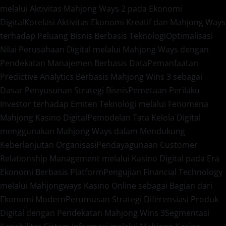
melalui Aktivitas Mahjong Ways 2 pada Ekonomi
Digital
Korelasi Aktivitas Ekonomi Kreatif dan Mahjong Ways
terhadap Peluang Bisnis Berbasis Teknologi
Optimalisasi
Nilai Perusahaan Digital melalui Mahjong Ways dengan
Pendekatan Manajemen Berbasis Data
Pemanfaatan
Predictive Analytics Berbasis Mahjong Wins 3 sebagai
Dasar Penyusunan Strategi Bisnis
Pemetaan Perilaku
Investor terhadap Emiten Teknologi melalui Fenomena
Mahjong Kasino Digital
Pemodelan Tata Kelola Digital
menggunakan Mahjong Ways dalam Mendukung
Keberlanjutan Organisasi
Pendayagunaan Customer
Relationship Management melalui Kasino Digital pada Era
Ekonomi Berbasis Platform
Pengujian Financial Technology
melalui Mahjongways Kasino Online sebagai Bagian dari
Ekonomi Modern
Perumusan Strategi Diferensiasi Produk
Digital dengan Pendekatan Mahjong Wins 3
Segmentasi