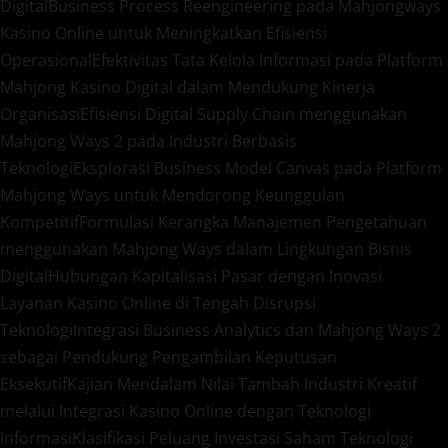
Digital
Business Process Reengineering pada Mahjongways
Kasino Online untuk Meningkatkan Efisiensi
Operasional
Efektivitas Tata Kelola Informasi pada Platform
Mahjong Kasino Digital dalam Mendukung Kinerja
Organisasi
Efisiensi Digital Supply Chain menggunakan
Mahjong Ways 2 pada Industri Berbasis
Teknologi
Eksplorasi Business Model Canvas pada Platform
Mahjong Ways untuk Mendorong Keunggulan
Kompetitif
Formulasi Kerangka Manajemen Pengetahuan
menggunakan Mahjong Ways dalam Lingkungan Bisnis
Digital
Hubungan Kapitalisasi Pasar dengan Inovasi
Layanan Kasino Online di Tengah Disrupsi
Teknologi
Integrasi Business Analytics dan Mahjong Ways 2
sebagai Pendukung Pengambilan Keputusan
Eksekutif
Kajian Mendalam Nilai Tambah Industri Kreatif
melalui Integrasi Kasino Online dengan Teknologi
Informasi
Klasifikasi Peluang Investasi Saham Teknologi