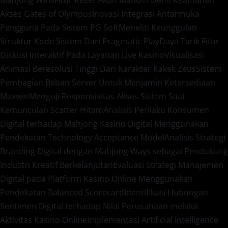
Akses Gates of Olympus
Inovasi Integrasi Antarmuka
Pengguna Pada Sistem PG Soft
Meneliti Keunggulan
Struktur Kode Sistem Dari Pragmatic Play
Daya Tarik Fitur
Diskusi Interaktif Pada Layanan Live Kasino
Visualisasi
Animasi Beresolusi Tinggi Dari Karakter Kakek Zeus
Sistem
Pembagian Beban Server Untuk Menjamin Ketersediaan
Maxwin
Menguji Responsivitas Akses Sistem Saat
Kemunculan Scatter Hitam
Analisis Perilaku Konsumen
Digital terhadap Mahjong Kasino Digital Menggunakan
Pendekatan Technology Acceptance Model
Analisis Strategi
Branding Digital dengan Mahjong Ways sebagai Pendukung
Industri Kreatif Berkelanjutan
Evaluasi Strategi Manajemen
Digital pada Platform Kasino Online Menggunakan
Pendekatan Balanced Scorecard
Identifikasi Hubungan
Sentimen Digital terhadap Nilai Perusahaan melalui
Aktivitas Kasino Online
Implementasi Artificial Intelligence