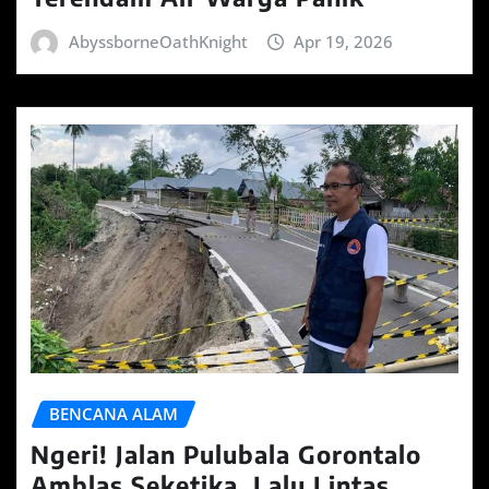
AbyssborneOathKnight
Apr 19, 2026
BENCANA ALAM
Ngeri! Jalan Pulubala Gorontalo
Amblas Seketika, Lalu Lintas