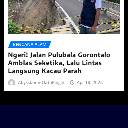
BENCANA ALAM
Ngeri! Jalan Pulubala Gorontalo
Amblas Seketika, Lalu Lintas
Langsung Kacau Parah
AbyssborneOathKnight
Apr 18, 2026