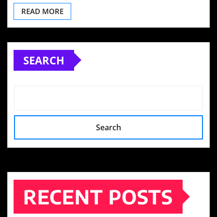
READ MORE
SEARCH
Search
RECENT POSTS