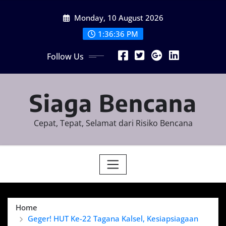
Skip
Monday, 10 August 2026
to
content
1:36:36 PM
Follow Us
Siaga Bencana
Cepat, Tepat, Selamat dari Risiko Bencana
Home
Geger! HUT Ke-22 Tagana Kalsel, Kesiapsiagaan