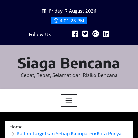
Skip
Friday, 7 August 2026
to
content
4:01:29 PM
Follow Us
Siaga Bencana
Cepat, Tepat, Selamat dari Risiko Bencana
Home
Kaltim Targetkan Setiap Kabupaten/Kota Punya