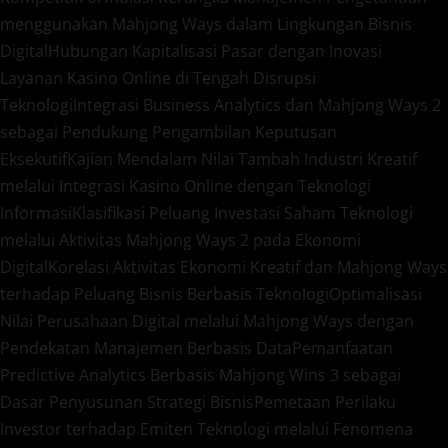
menggunakan Mahjong Ways dalam Lingkungan Bisnis
Digital
Hubungan Kapitalisasi Pasar dengan Inovasi
Layanan Kasino Online di Tengah Disrupsi
Teknologi
Integrasi Business Analytics dan Mahjong Ways 2
sebagai Pendukung Pengambilan Keputusan
Eksekutif
Kajian Mendalam Nilai Tambah Industri Kreatif
melalui Integrasi Kasino Online dengan Teknologi
Informasi
Klasifikasi Peluang Investasi Saham Teknologi
melalui Aktivitas Mahjong Ways 2 pada Ekonomi
Digital
Korelasi Aktivitas Ekonomi Kreatif dan Mahjong Ways
terhadap Peluang Bisnis Berbasis Teknologi
Optimalisasi
Nilai Perusahaan Digital melalui Mahjong Ways dengan
Pendekatan Manajemen Berbasis Data
Pemanfaatan
Predictive Analytics Berbasis Mahjong Wins 3 sebagai
Dasar Penyusunan Strategi Bisnis
Pemetaan Perilaku
Investor terhadap Emiten Teknologi melalui Fenomena