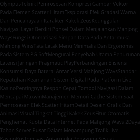
Olympus
Teknik Pemrosesan Kompresi Gambar Vektor
Pada Elemen Scatter Hitam
Eksplorasi Efek Gradasi Warna
Dan Pencahayaan Karakter Kakek Zeus
Keunggulan
Navigasi Layar Berdiri Ponsel Dalam Menjalankan Mahjong
Ways
Fungsi Otomatisasi Simpan Data Pada Antarmuka
Mahjong Wins
Tata Letak Menu Minimalis Dan Ergonomis
Pada Sistem PG Soft
Mengurai Penyebab Utama Penurunan
Latensi Jaringan Pragmatic Play
Perbandingan Efisiensi
Konsumsi Daya Baterai Antar Versi Mahjong Ways
Standar
Kepatuhan Keamanan Sistem Digital Pada Platform Live
Kasino
Pentingnya Respon Cepat Tombol Navigasi Dalam
Mencapai Maxwin
Manajemen Memori Cache Sistem Saat
Pemrosesan Efek Scatter Hitam
Detail Desain Grafis Dan
Animasi Visual Tingkat Tinggi Kakek Zeus
Fitur Otomatis
Penghemat Kuota Data Internet Pada Mahjong Ways 2
Daya
Tahan Server Pusat Dalam Menampung Trafik Live
Kasino
Kustomisasi Antarmuka Pengguna Sesuai