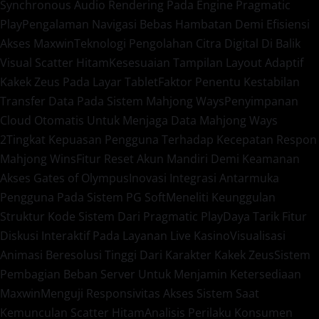
Synchronous Audio Rendering Pada Engine Pragmatic
Play
Pengalaman Navigasi Bebas Hambatan Demi Efisiensi
Akses Maxwin
Teknologi Pengolahan Citra Digital Di Balik
Visual Scatter Hitam
Kesesuaian Tampilan Layout Adaptif
Kakek Zeus Pada Layar Tablet
Faktor Penentu Kestabilan
Transfer Data Pada Sistem Mahjong Ways
Penyimpanan
Cloud Otomatis Untuk Menjaga Data Mahjong Ways
2
Tingkat Kepuasan Pengguna Terhadap Kecepatan Respon
Mahjong Wins
Fitur Reset Akun Mandiri Demi Keamanan
Akses Gates of Olympus
Inovasi Integrasi Antarmuka
Pengguna Pada Sistem PG Soft
Meneliti Keunggulan
Struktur Kode Sistem Dari Pragmatic Play
Daya Tarik Fitur
Diskusi Interaktif Pada Layanan Live Kasino
Visualisasi
Animasi Beresolusi Tinggi Dari Karakter Kakek Zeus
Sistem
Pembagian Beban Server Untuk Menjamin Ketersediaan
Maxwin
Menguji Responsivitas Akses Sistem Saat
Kemunculan Scatter Hitam
Analisis Perilaku Konsumen