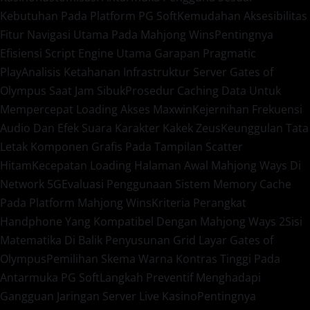
Kebutuhan Pada Platform PG Soft
Kemudahan Aksesibilitas
Fitur Navigasi Utama Pada Mahjong Wins
Pentingnya
Efisiensi Script Engine Utama Garapan Pragmatic
Play
Analisis Ketahanan Infrastruktur Server Gates of
Olympus Saat Jam Sibuk
Prosedur Caching Data Untuk
Mempercepat Loading Akses Maxwin
Kejernihan Frekuensi
Audio Dan Efek Suara Karakter Kakek Zeus
Keunggulan Tata
Letak Komponen Grafis Pada Tampilan Scatter
Hitam
Kecepatan Loading Halaman Awal Mahjong Ways Di
Network 5G
Evaluasi Penggunaan Sistem Memory Cache
Pada Platform Mahjong Wins
Kriteria Perangkat
Handphone Yang Kompatibel Dengan Mahjong Ways 2
Sisi
Matematika Di Balik Penyusunan Grid Layar Gates of
Olympus
Pemilihan Skema Warna Kontras Tinggi Pada
Antarmuka PG Soft
Langkah Preventif Menghadapi
Gangguan Jaringan Server Live Kasino
Pentingnya