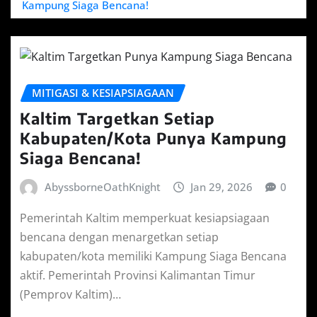
Kampung Siaga Bencana!
MITIGASI & KESIAPSIAGAAN
Kaltim Targetkan Setiap
Kabupaten/Kota Punya Kampung
Siaga Bencana!
AbyssborneOathKnight
Jan 29, 2026
0
Pemerintah Kaltim memperkuat kesiapsiagaan
bencana dengan menargetkan setiap
kabupaten/kota memiliki Kampung Siaga Bencana
aktif. Pemerintah Provinsi Kalimantan Timur
(Pemprov Kaltim)…