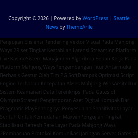
Copyright © 2026 | Powered by
WordPress
|
Seattle
News
by
ThemeArile
Pengujian Efisiensi Rendering Vektor Visual Pada Mahjong
Ways 2
Riset Tingkat Kestabilan Latensi Streaming Platform
Live Kasino
Sistem Manajemen Algoritma Beban Kerja Pada
Platform Mahjong Ways
Pengembangan Fitur Antarmuka
Berbasis Gestur Oleh Tim PG Soft
Dampak Optimasi Script
Engine Terhadap Kecepatan Akses Mahjong Wins
Arsitektur
Sistem Keamanan Data Terenkripsi Pada Gates of
Olympus
Strategi Pengimporan Aset Digital Kompak Dari
Pragmatic Play
Pentingnya Penyesuaian Sensitivitas Layar
Sentuh Untuk Kemudahan Maxwin
Pengujian Tingkat
Stabilisasi Refresh Rate Layar Pada Mahjong Ways
2
Pembaruan Protokol Komunikasi Jaringan Server Gates of