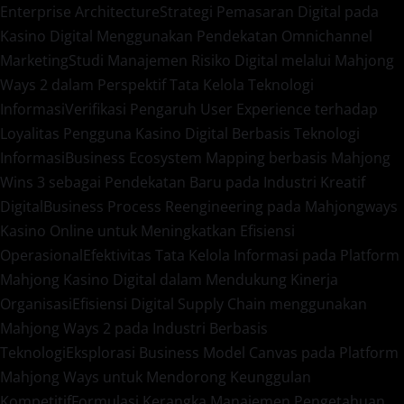
Enterprise Architecture
Strategi Pemasaran Digital pada
Kasino Digital Menggunakan Pendekatan Omnichannel
Marketing
Studi Manajemen Risiko Digital melalui Mahjong
Ways 2 dalam Perspektif Tata Kelola Teknologi
Informasi
Verifikasi Pengaruh User Experience terhadap
Loyalitas Pengguna Kasino Digital Berbasis Teknologi
Informasi
Business Ecosystem Mapping berbasis Mahjong
Wins 3 sebagai Pendekatan Baru pada Industri Kreatif
Digital
Business Process Reengineering pada Mahjongways
Kasino Online untuk Meningkatkan Efisiensi
Operasional
Efektivitas Tata Kelola Informasi pada Platform
Mahjong Kasino Digital dalam Mendukung Kinerja
Organisasi
Efisiensi Digital Supply Chain menggunakan
Mahjong Ways 2 pada Industri Berbasis
Teknologi
Eksplorasi Business Model Canvas pada Platform
Mahjong Ways untuk Mendorong Keunggulan
Kompetitif
Formulasi Kerangka Manajemen Pengetahuan