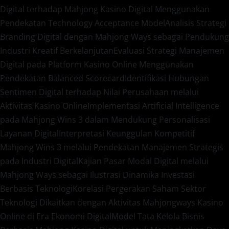
Digital terhadap Mahjong Kasino Digital Menggunakan
Pendekatan Technology Acceptance Model
Analisis Strategi
Branding Digital dengan Mahjong Ways sebagai Pendukung
Industri Kreatif Berkelanjutan
Evaluasi Strategi Manajemen
Digital pada Platform Kasino Online Menggunakan
Pendekatan Balanced Scorecard
Identifikasi Hubungan
Sentimen Digital terhadap Nilai Perusahaan melalui
Aktivitas Kasino Online
Implementasi Artificial Intelligence
pada Mahjong Wins 3 dalam Mendukung Personalisasi
Layanan Digital
Interpretasi Keunggulan Kompetitif
Mahjong Wins 3 melalui Pendekatan Manajemen Strategis
pada Industri Digital
Kajian Pasar Modal Digital melalui
Mahjong Ways sebagai Ilustrasi Dinamika Investasi
Berbasis Teknologi
Korelasi Pergerakan Saham Sektor
Teknologi Dikaitkan dengan Aktivitas Mahjongways Kasino
Online di Era Ekonomi Digital
Model Tata Kelola Bisnis