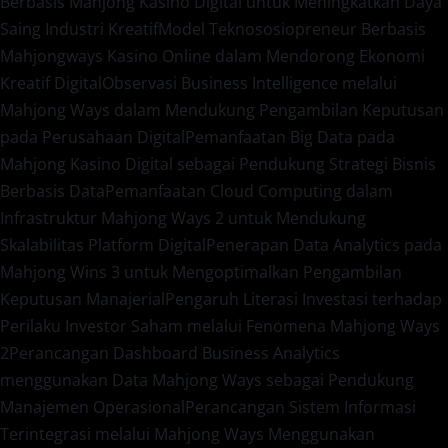
Berbasis Mahjong Kasino Digital untuk Meningkatkan Daya
Saing Industri Kreatif
Model Teknososiopreneur Berbasis
Mahjongways Kasino Online dalam Mendorong Ekonomi
Kreatif Digital
Observasi Business Intelligence melalui
Mahjong Ways dalam Mendukung Pengambilan Keputusan
pada Perusahaan Digital
Pemanfaatan Big Data pada
Mahjong Kasino Digital sebagai Pendukung Strategi Bisnis
Berbasis Data
Pemanfaatan Cloud Computing dalam
Infrastruktur Mahjong Ways 2 untuk Mendukung
Skalabilitas Platform Digital
Penerapan Data Analytics pada
Mahjong Wins 3 untuk Mengoptimalkan Pengambilan
Keputusan Manajerial
Pengaruh Literasi Investasi terhadap
Perilaku Investor Saham melalui Fenomena Mahjong Ways
2
Perancangan Dashboard Business Analytics
menggunakan Data Mahjong Ways sebagai Pendukung
Manajemen Operasional
Perancangan Sistem Informasi
Terintegrasi melalui Mahjong Ways Menggunakan