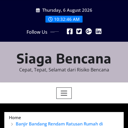
Skip
Thursday, 6 August 2026
to
content
10:32:47 AM
Follow Us
Siaga Bencana
Cepat, Tepat, Selamat dari Risiko Bencana
Home
Banjir Bandang Rendam Ratusan Rumah di