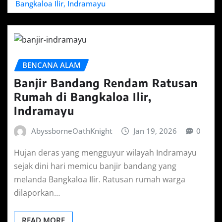
Bangkaloa Ilir, Indramayu
BENCANA ALAM
Banjir Bandang Rendam Ratusan
Rumah di Bangkaloa Ilir,
Indramayu
AbyssborneOathKnight
Jan 19, 2026
0
Hujan deras yang mengguyur wilayah Indramayu
sejak dini hari memicu banjir bandang yang
melanda Bangkaloa Ilir. Ratusan rumah warga
dilaporkan…
READ MORE