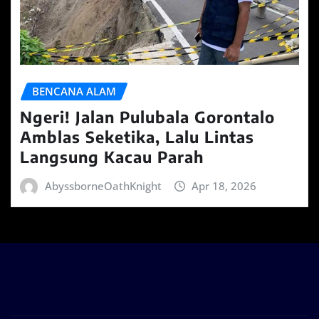
BENCANA ALAM
Ngeri! Jalan Pulubala Gorontalo
Amblas Seketika, Lalu Lintas
Langsung Kacau Parah
AbyssborneOathKnight
Apr 18, 2026