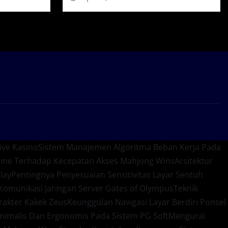
ive Kasino
Sistem Manajemen Algoritma Beban Kerja Pada
gine Terhadap Kecepatan Akses Mahjong Wins
Arsitektur
lay
Pentingnya Penyesuaian Sensitivitas Layar Sentuh
omunikasi Jaringan Server Gates of Olympus
Teknik
rakter Kakek Zeus
Keunggulan Navigasi Layar Berdiri Ponsel
nimalis Dan Ergonomis Pada Sistem PG Soft
Mengurai