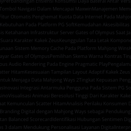
ay
Perbandingan Efisiensi Konsumsi Daya Baterai Antar Ver
 Tombol Navigasi Dalam Mencapai Maxwin
Manajemen Memori
Fitur Otomatis Penghemat Kuota Data Internet Pada Mahjo
Kebutuhan Pada Platform PG Soft
Kemudahan Aksesibilitas
sis Ketahanan Infrastruktur Server Gates of Olympus Saat J
 Suara Karakter Kakek Zeus
Keunggulan Tata Letak Komponen
gunaan Sistem Memory Cache Pada Platform Mahjong Wins
Layar Gates of Olympus
Pemilihan Skema Warna Kontras Tin
ous Audio Rendering Pada Engine Pragmatic Play
Pengalama
catter Hitam
Kesesuaian Tampilan Layout Adaptif Kakek Zeus
ntuk Menjaga Data Mahjong Ways 2
Tingkat Kepuasan Pen
us
Inovasi Integrasi Antarmuka Pengguna Pada Sistem PG So
sino
Visualisasi Animasi Beresolusi Tinggi Dari Karakter Kak
Saat Kemunculan Scatter Hitam
Analisis Perilaku Konsumen 
i Branding Digital dengan Mahjong Ways sebagai Pendukung 
tan Balanced Scorecard
Identifikasi Hubungan Sentimen Digi
ins 3 dalam Mendukung Personalisasi Layanan Digital
Interp