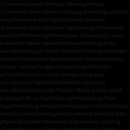
si Dinamika Investasi Berbasis Teknologi
Korelasi
l Tata Kelola Bisnis Berbasis Mahjong Kasino Digital untuk
ong Ekonomi Kreatif Digital
Observasi Business
ig Data pada Mahjong Kasino Digital sebagai Pendukung
bilitas Platform Digital
Penerapan Data Analytics pada
ilaku Investor Saham melalui Fenomena Mahjong Ways
sional
Perancangan Sistem Informasi Terintegrasi melalui
endekatan Omnichannel Marketing
Studi Manajemen Risiko
erhadap Loyalitas Pengguna Kasino Digital Berbasis
if Digital
Business Process Reengineering pada
 Mahjong Kasino Digital dalam Mendukung Kinerja
siness Model Canvas pada Platform Mahjong Ways untuk
ngkungan Bisnis Digital
Hubungan Kapitalisasi Pasar
 sebagai Pendukung Pengambilan Keputusan Eksekutif
Kajian
g Investasi Saham Teknologi melalui Aktivitas Mahjong Ways
gi
Optimalisasi Nilai Perusahaan Digital melalui Mahjong
i Dasar Penyusunan Strategi Bisnis
Pemetaan Perilaku