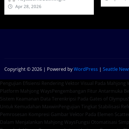
Apr 28, 2026
Copyright © 2026 | Powered by
WordPress
|
Seattle New
Pengujian Efisiensi Rendering Vektor Visual Pada Mahjong 
Platform Mahjong Ways
Pengembangan Fitur Antarmuka Ber
Sistem Keamanan Data Terenkripsi Pada Gates of Olympus
Untuk Kemudahan Maxwin
Pengujian Tingkat Stabilisasi R
Pemrosesan Kompresi Gambar Vektor Pada Elemen Scatte
Dalam Menjalankan Mahjong Ways
Fungsi Otomatisasi Sim