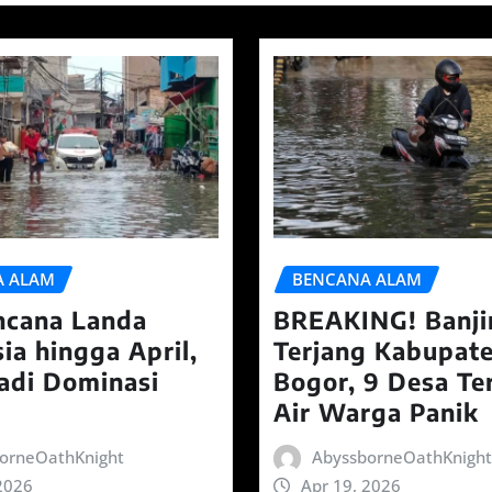
A ALAM
BENCANA ALAM
ncana Landa
BREAKING! Banji
ia hingga April,
Terjang Kabupat
Jadi Dominasi
Bogor, 9 Desa T
Air Warga Panik
orneOathKnight
AbyssborneOathKnight
2026
Apr 19, 2026