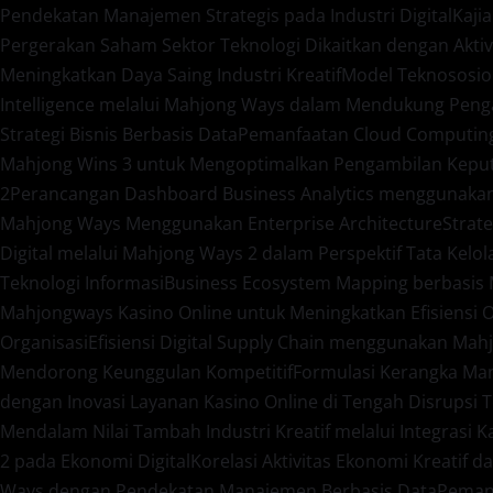
Pendekatan Manajemen Strategis pada Industri Digital
Kaji
Pergerakan Saham Sektor Teknologi Dikaitkan dengan Aktiv
Meningkatkan Daya Saing Industri Kreatif
Model Teknososio
Intelligence melalui Mahjong Ways dalam Mendukung Peng
Strategi Bisnis Berbasis Data
Pemanfaatan Cloud Computing 
Mahjong Wins 3 untuk Mengoptimalkan Pengambilan Keput
2
Perancangan Dashboard Business Analytics menggunaka
Mahjong Ways Menggunakan Enterprise Architecture
Strat
Digital melalui Mahjong Ways 2 dalam Perspektif Tata Kelol
Teknologi Informasi
Business Ecosystem Mapping berbasis M
Mahjongways Kasino Online untuk Meningkatkan Efisiensi 
Organisasi
Efisiensi Digital Supply Chain menggunakan Mah
Mendorong Keunggulan Kompetitif
Formulasi Kerangka Ma
dengan Inovasi Layanan Kasino Online di Tengah Disrupsi 
Mendalam Nilai Tambah Industri Kreatif melalui Integrasi 
2 pada Ekonomi Digital
Korelasi Aktivitas Ekonomi Kreatif 
Ways dengan Pendekatan Manajemen Berbasis Data
Pemanf