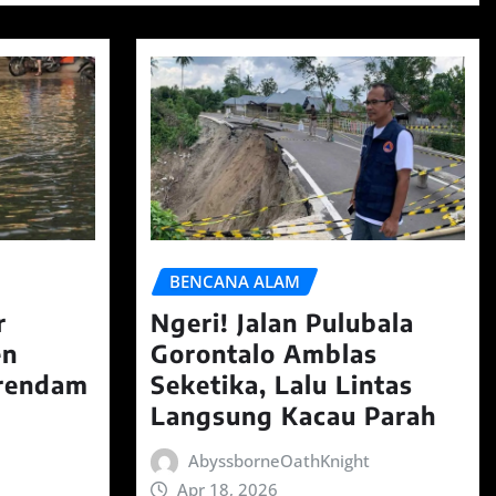
BENCANA ALAM
r
Ngeri! Jalan Pulubala
en
Gorontalo Amblas
erendam
Seketika, Lalu Lintas
Langsung Kacau Parah
AbyssborneOathKnight
Apr 18, 2026