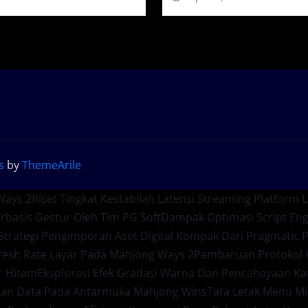
s
by
ThemeArile
Ways 2
Riset Tingkat Kestabilan Latensi Streaming Platform L
basis Gestur Oleh Tim PG Soft
Dampak Optimasi Script En
Strategi Pengimporan Aset Digital Kompak Dari Pragmatic P
efresh Rate Layar Pada Mahjong Ways 2
Pembaruan Protokol K
r Hitam
Eksplorasi Efek Gradasi Warna Dan Pencahayaan Ka
pan Data Pada Antarmuka Mahjong Wins
Tata Letak Menu Mi