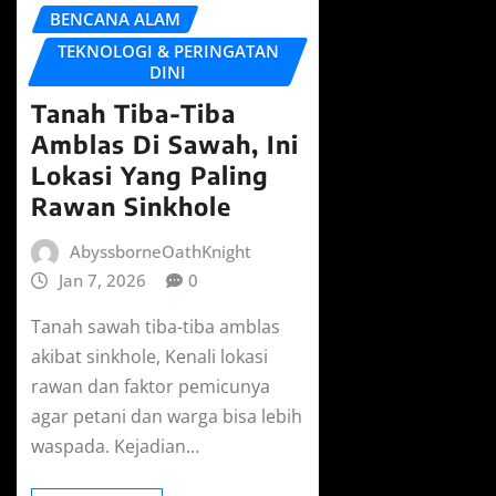
BENCANA ALAM
TEKNOLOGI & PERINGATAN
DINI
Tanah Tiba-Tiba
Amblas Di Sawah, Ini
Lokasi Yang Paling
Rawan Sinkhole
AbyssborneOathKnight
Jan 7, 2026
0
Tanah sawah tiba-tiba amblas
akibat sinkhole, Kenali lokasi
rawan dan faktor pemicunya
agar petani dan warga bisa lebih
waspada. Kejadian…