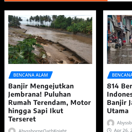
BENCANA ALAM
BENCAN
Banjir Mengejutkan
814 Be
Jembrana! Puluhan
Indones
Rumah Terendam, Motor
Banjir 
hingga Sapi Ikut
Utama
Terseret
Abyssb
Apr 26, 
AbyssborneOathKnight