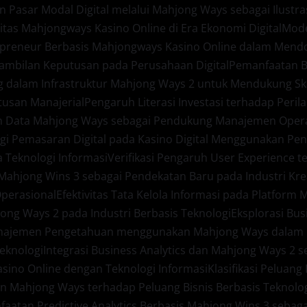
an Pasar Modal Digital melalui Mahjong Ways sebagai Ilustra
itas Mahjongways Kasino Online di Era Ekonomi Digital
Mode
preneur Berbasis Mahjongways Kasino Online dalam Mendor
ambilan Keputusan pada Perusahaan Digital
Pemanfaatan B
dalam Infrastruktur Mahjong Ways 2 untuk Mendukung Skala
usan Manajerial
Pengaruh Literasi Investasi terhadap Per
n Data Mahjong Ways sebagai Pendukung Manajemen Opera
egi Pemasaran Digital pada Kasino Digital Menggunakan P
a Teknologi Informasi
Verifikasi Pengaruh User Experience t
ahjong Wins 3 sebagai Pendekatan Baru pada Industri Kreat
Operasional
Efektivitas Tata Kelola Informasi pada Platform
jong Ways 2 pada Industri Berbasis Teknologi
Eksplorasi Bu
najemen Pengetahuan menggunakan Mahjong Ways dalam Li
Teknologi
Integrasi Business Analytics dan Mahjong Ways 2
Kasino Online dengan Teknologi Informasi
Klasifikasi Peluan
dan Mahjong Ways terhadap Peluang Bisnis Berbasis Teknolo
aatan Predictive Analytics Berbasis Mahjong Wins 3 sebaga