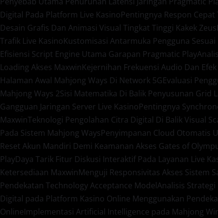
Penyebab Utama Penurunan Latensi Jaringan Pragmatic Pl
Digital Pada Platform Live Kasino
Pentingnya Respon Cepat
Desain Grafis Dan Animasi Visual Tingkat Tinggi Kakek Zeus
Trafik Live Kasino
Kustomisasi Antarmuka Pengguna Sesuai 
Efisiensi Script Engine Utama Garapan Pragmatic Play
Anali
Loading Akses Maxwin
Kejernihan Frekuensi Audio Dan Efek
Halaman Awal Mahjong Ways Di Network 5G
Evaluasi Peng
Mahjong Ways 2
Sisi Matematika Di Balik Penyusunan Grid 
Gangguan Jaringan Server Live Kasino
Pentingnya Synchron
Maxwin
Teknologi Pengolahan Citra Digital Di Balik Visual S
Pada Sistem Mahjong Ways
Penyimpanan Cloud Otomatis U
Reset Akun Mandiri Demi Keamanan Akses Gates of Olymp
Play
Daya Tarik Fitur Diskusi Interaktif Pada Layanan Live Ka
Ketersediaan Maxwin
Menguji Responsivitas Akses Sistem 
Pendekatan Technology Acceptance Model
Analisis Strateg
Digital pada Platform Kasino Online Menggunakan Pendeka
Online
Implementasi Artificial Intelligence pada Mahjong W