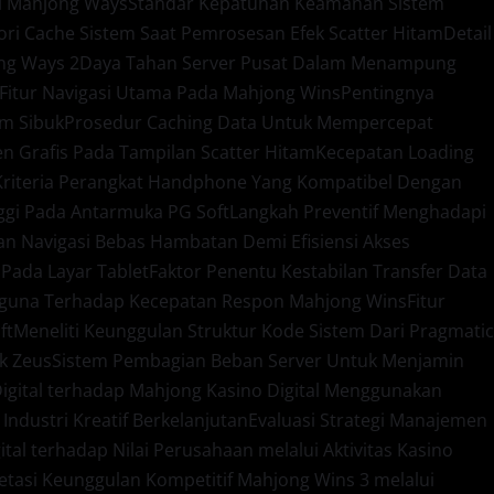
si Mahjong Ways
Standar Kepatuhan Keamanan Sistem
 Cache Sistem Saat Pemrosesan Efek Scatter Hitam
Detail
ng Ways 2
Daya Tahan Server Pusat Dalam Menampung
 Fitur Navigasi Utama Pada Mahjong Wins
Pentingnya
am Sibuk
Prosedur Caching Data Untuk Mempercepat
 Grafis Pada Tampilan Scatter Hitam
Kecepatan Loading
Kriteria Perangkat Handphone Yang Kompatibel Dengan
ggi Pada Antarmuka PG Soft
Langkah Preventif Menghadapi
n Navigasi Bebas Hambatan Demi Efisiensi Akses
 Pada Layar Tablet
Faktor Penentu Kestabilan Transfer Data
gguna Terhadap Kecepatan Respon Mahjong Wins
Fitur
ft
Meneliti Keunggulan Struktur Kode Sistem Dari Pragmatic
ek Zeus
Sistem Pembagian Beban Server Untuk Menjamin
Digital terhadap Mahjong Kasino Digital Menggunakan
Industri Kreatif Berkelanjutan
Evaluasi Strategi Manajemen
tal terhadap Nilai Perusahaan melalui Aktivitas Kasino
retasi Keunggulan Kompetitif Mahjong Wins 3 melalui