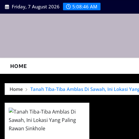
Skip
Friday, 7 August 2026
5:08:46 AM
to
content
HOME
Home
Tanah Tiba-Tiba Amblas Di Sawah, Ini Lokasi Yan