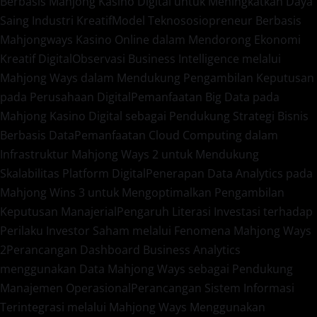
Berbasis Mahjong Kasino Digital untuk Meningkatkan Daya
Saing Industri Kreatif
Model Teknososiopreneur Berbasis
Mahjongways Kasino Online dalam Mendorong Ekonomi
Kreatif Digital
Observasi Business Intelligence melalui
Mahjong Ways dalam Mendukung Pengambilan Keputusan
pada Perusahaan Digital
Pemanfaatan Big Data pada
Mahjong Kasino Digital sebagai Pendukung Strategi Bisnis
Berbasis Data
Pemanfaatan Cloud Computing dalam
Infrastruktur Mahjong Ways 2 untuk Mendukung
Skalabilitas Platform Digital
Penerapan Data Analytics pada
Mahjong Wins 3 untuk Mengoptimalkan Pengambilan
Keputusan Manajerial
Pengaruh Literasi Investasi terhadap
Perilaku Investor Saham melalui Fenomena Mahjong Ways
2
Perancangan Dashboard Business Analytics
menggunakan Data Mahjong Ways sebagai Pendukung
Manajemen Operasional
Perancangan Sistem Informasi
Terintegrasi melalui Mahjong Ways Menggunakan