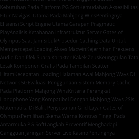
Kebutuhan Pada Platform PG Soft
Kemudahan Aksesibilitas
Fitur Navigasi Utama Pada Mahjong Wins
Pentingnya
Efisiensi Script Engine Utama Garapan Pragmatic
Play
Analisis Ketahanan Infrastruktur Server Gates of
Olympus Saat Jam Sibuk
Prosedur Caching Data Untuk
Mempercepat Loading Akses Maxwin
Kejernihan Frekuensi
Audio Dan Efek Suara Karakter Kakek Zeus
Keunggulan Tata
Letak Komponen Grafis Pada Tampilan Scatter
Hitam
Kecepatan Loading Halaman Awal Mahjong Ways Di
Network 5G
Evaluasi Penggunaan Sistem Memory Cache
Pada Platform Mahjong Wins
Kriteria Perangkat
Handphone Yang Kompatibel Dengan Mahjong Ways 2
Sisi
Matematika Di Balik Penyusunan Grid Layar Gates of
Olympus
Pemilihan Skema Warna Kontras Tinggi Pada
Antarmuka PG Soft
Langkah Preventif Menghadapi
Gangguan Jaringan Server Live Kasino
Pentingnya