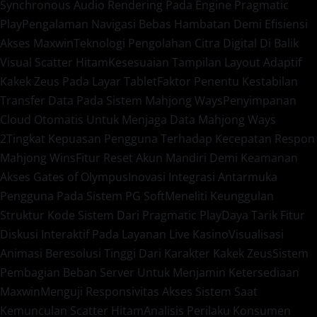
Synchronous Audio Rendering Pada Engine Pragmatic
Play
Pengalaman Navigasi Bebas Hambatan Demi Efisiensi
Akses Maxwin
Teknologi Pengolahan Citra Digital Di Balik
Visual Scatter Hitam
Kesesuaian Tampilan Layout Adaptif
Kakek Zeus Pada Layar Tablet
Faktor Penentu Kestabilan
Transfer Data Pada Sistem Mahjong Ways
Penyimpanan
Cloud Otomatis Untuk Menjaga Data Mahjong Ways
2
Tingkat Kepuasan Pengguna Terhadap Kecepatan Respon
Mahjong Wins
Fitur Reset Akun Mandiri Demi Keamanan
Akses Gates of Olympus
Inovasi Integrasi Antarmuka
Pengguna Pada Sistem PG Soft
Meneliti Keunggulan
Struktur Kode Sistem Dari Pragmatic Play
Daya Tarik Fitur
Diskusi Interaktif Pada Layanan Live Kasino
Visualisasi
Animasi Beresolusi Tinggi Dari Karakter Kakek Zeus
Sistem
Pembagian Beban Server Untuk Menjamin Ketersediaan
Maxwin
Menguji Responsivitas Akses Sistem Saat
Kemunculan Scatter Hitam
Analisis Perilaku Konsumen