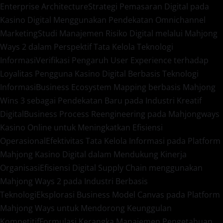
Enterprise Architecture
Strategi Pemasaran Digital pada
Kasino Digital Menggunakan Pendekatan Omnichannel
Marketing
Studi Manajemen Risiko Digital melalui Mahjong
Ways 2 dalam Perspektif Tata Kelola Teknologi
Informasi
Verifikasi Pengaruh User Experience terhadap
Loyalitas Pengguna Kasino Digital Berbasis Teknologi
Informasi
Business Ecosystem Mapping berbasis Mahjong
Wins 3 sebagai Pendekatan Baru pada Industri Kreatif
Digital
Business Process Reengineering pada Mahjongways
Kasino Online untuk Meningkatkan Efisiensi
Operasional
Efektivitas Tata Kelola Informasi pada Platform
Mahjong Kasino Digital dalam Mendukung Kinerja
Organisasi
Efisiensi Digital Supply Chain menggunakan
Mahjong Ways 2 pada Industri Berbasis
Teknologi
Eksplorasi Business Model Canvas pada Platform
Mahjong Ways untuk Mendorong Keunggulan
Kompetitif
Formulasi Kerangka Manajemen Pengetahuan