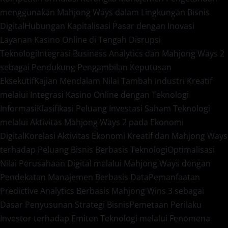
menggunakan Mahjong Ways dalam Lingkungan Bisnis
Digital
Hubungan Kapitalisasi Pasar dengan Inovasi
Layanan Kasino Online di Tengah Disrupsi
Teknologi
Integrasi Business Analytics dan Mahjong Ways 2
sebagai Pendukung Pengambilan Keputusan
Eksekutif
Kajian Mendalam Nilai Tambah Industri Kreatif
melalui Integrasi Kasino Online dengan Teknologi
Informasi
Klasifikasi Peluang Investasi Saham Teknologi
melalui Aktivitas Mahjong Ways 2 pada Ekonomi
Digital
Korelasi Aktivitas Ekonomi Kreatif dan Mahjong Ways
terhadap Peluang Bisnis Berbasis Teknologi
Optimalisasi
Nilai Perusahaan Digital melalui Mahjong Ways dengan
Pendekatan Manajemen Berbasis Data
Pemanfaatan
Predictive Analytics Berbasis Mahjong Wins 3 sebagai
Dasar Penyusunan Strategi Bisnis
Pemetaan Perilaku
Investor terhadap Emiten Teknologi melalui Fenomena