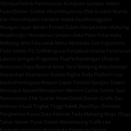
Olympus
Teknik Pemrosesan Kompresi Gambar Vektor
Pada Elemen Scatter Hitam
Eksplorasi Efek Gradasi Warna
Dan Pencahayaan Karakter Kakek Zeus
Keunggulan
Navigasi Layar Berdiri Ponsel Dalam Menjalankan Mahjong
Ways
Fungsi Otomatisasi Simpan Data Pada Antarmuka
Mahjong Wins
Tata Letak Menu Minimalis Dan Ergonomis
Pada Sistem PG Soft
Mengurai Penyebab Utama Penurunan
Latensi Jaringan Pragmatic Play
Perbandingan Efisiensi
Konsumsi Daya Baterai Antar Versi Mahjong Ways
Standar
Kepatuhan Keamanan Sistem Digital Pada Platform Live
Kasino
Pentingnya Respon Cepat Tombol Navigasi Dalam
Mencapai Maxwin
Manajemen Memori Cache Sistem Saat
Pemrosesan Efek Scatter Hitam
Detail Desain Grafis Dan
Animasi Visual Tingkat Tinggi Kakek Zeus
Fitur Otomatis
Penghemat Kuota Data Internet Pada Mahjong Ways 2
Daya
Tahan Server Pusat Dalam Menampung Trafik Live
Kasino
Kustomisasi Antarmuka Pengguna Sesuai