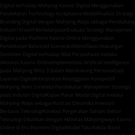
Digital terhadap Mahjong Kasino Digital Menggunakan
Pendekatan Technology Acceptance Model
Analisis Strategi
Branding Digital dengan Mahjong Ways sebagai Pendukung
Industri Kreatif Berkelanjutan
Evaluasi Strategi Manajemen
Digital pada Platform Kasino Online Menggunakan
Pendekatan Balanced Scorecard
Identifikasi Hubungan
Sentimen Digital terhadap Nilai Perusahaan melalui
Aktivitas Kasino Online
Implementasi Artificial Intelligence
pada Mahjong Wins 3 dalam Mendukung Personalisasi
Layanan Digital
Interpretasi Keunggulan Kompetitif
Mahjong Wins 3 melalui Pendekatan Manajemen Strategis
pada Industri Digital
Kajian Pasar Modal Digital melalui
Mahjong Ways sebagai Ilustrasi Dinamika Investasi
Berbasis Teknologi
Korelasi Pergerakan Saham Sektor
Teknologi Dikaitkan dengan Aktivitas Mahjongways Kasino
Online di Era Ekonomi Digital
Model Tata Kelola Bisnis