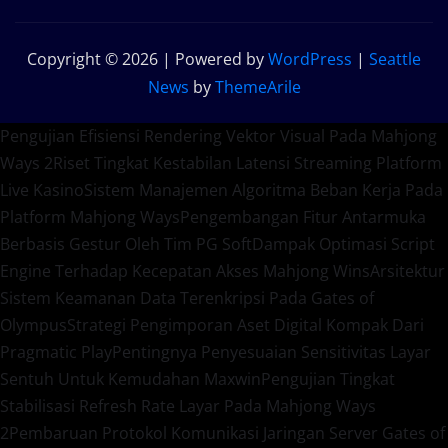
Copyright © 2026 | Powered by
WordPress
|
Seattle
News
by
ThemeArile
Pengujian Efisiensi Rendering Vektor Visual Pada Mahjong
Ways 2
Riset Tingkat Kestabilan Latensi Streaming Platform
Live Kasino
Sistem Manajemen Algoritma Beban Kerja Pada
Platform Mahjong Ways
Pengembangan Fitur Antarmuka
Berbasis Gestur Oleh Tim PG Soft
Dampak Optimasi Script
Engine Terhadap Kecepatan Akses Mahjong Wins
Arsitektur
Sistem Keamanan Data Terenkripsi Pada Gates of
Olympus
Strategi Pengimporan Aset Digital Kompak Dari
Pragmatic Play
Pentingnya Penyesuaian Sensitivitas Layar
Sentuh Untuk Kemudahan Maxwin
Pengujian Tingkat
Stabilisasi Refresh Rate Layar Pada Mahjong Ways
2
Pembaruan Protokol Komunikasi Jaringan Server Gates of