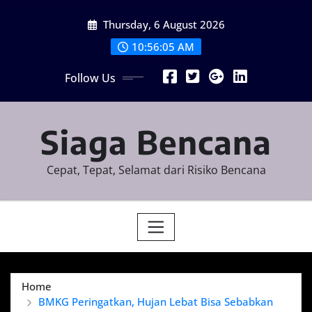
Skip
Thursday, 6 August 2026
to
content
10:56:06 AM
Follow Us
Siaga Bencana
Cepat, Tepat, Selamat dari Risiko Bencana
Home
BMKG Peringatkan, Hujan Lebat Bisa Sebabkan