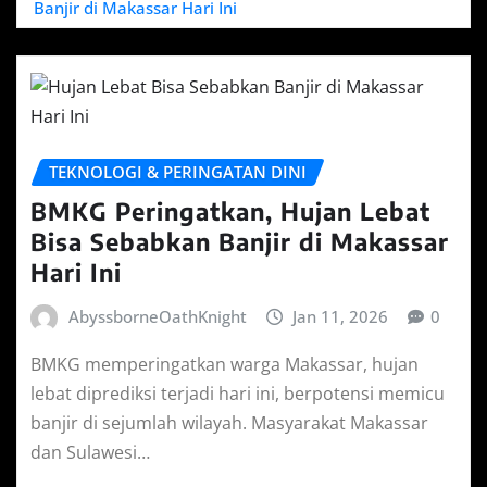
Banjir di Makassar Hari Ini
TEKNOLOGI & PERINGATAN DINI
BMKG Peringatkan, Hujan Lebat
Bisa Sebabkan Banjir di Makassar
Hari Ini
AbyssborneOathKnight
Jan 11, 2026
0
BMKG memperingatkan warga Makassar, hujan
lebat diprediksi terjadi hari ini, berpotensi memicu
banjir di sejumlah wilayah. ​Masyarakat Makassar
dan Sulawesi…