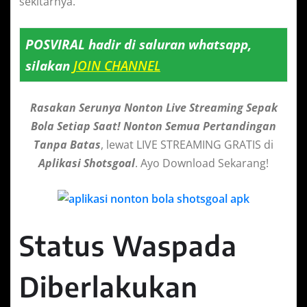
sekitarnya.
POSVIRAL hadir di saluran whatsapp,
silakan
JOIN CHANNEL
Rasakan Serunya Nonton Live Streaming Sepak
Bola Setiap Saat! Nonton Semua Pertandingan
Tanpa Batas
, lewat LIVE STREAMING GRATIS di
Aplikasi Shotsgoal
. Ayo Download Sekarang!
Status Waspada
Diberlakukan