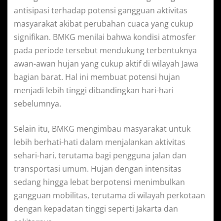
antisipasi terhadap potensi gangguan aktivitas
masyarakat akibat perubahan cuaca yang cukup
signifikan. BMKG menilai bahwa kondisi atmosfer
pada periode tersebut mendukung terbentuknya
awan-awan hujan yang cukup aktif di wilayah Jawa
bagian barat. Hal ini membuat potensi hujan
menjadi lebih tinggi dibandingkan hari-hari
sebelumnya.
Selain itu, BMKG mengimbau masyarakat untuk
lebih berhati-hati dalam menjalankan aktivitas
sehari-hari, terutama bagi pengguna jalan dan
transportasi umum. Hujan dengan intensitas
sedang hingga lebat berpotensi menimbulkan
gangguan mobilitas, terutama di wilayah perkotaan
dengan kepadatan tinggi seperti Jakarta dan