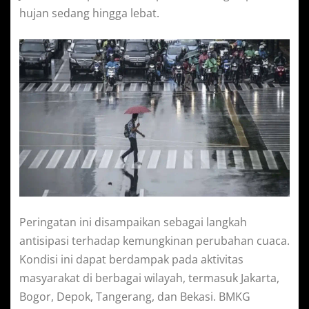
b
s
g
t
e
e
hujan sedang hingga lebat.
o
A
r
e
n
o
p
a
r
g
k
p
m
e
r
Peringatan ini disampaikan sebagai langkah
antisipasi terhadap kemungkinan perubahan cuaca.
Kondisi ini dapat berdampak pada aktivitas
masyarakat di berbagai wilayah, termasuk Jakarta,
Bogor, Depok, Tangerang, dan Bekasi. BMKG