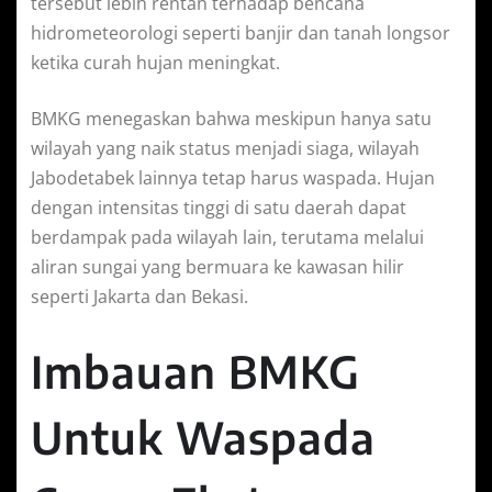
tersebut lebih rentan terhadap bencana
hidrometeorologi seperti banjir dan tanah longsor
ketika curah hujan meningkat.
BMKG menegaskan bahwa meskipun hanya satu
wilayah yang naik status menjadi siaga, wilayah
Jabodetabek lainnya tetap harus waspada. Hujan
dengan intensitas tinggi di satu daerah dapat
berdampak pada wilayah lain, terutama melalui
aliran sungai yang bermuara ke kawasan hilir
seperti Jakarta dan Bekasi.
Imbauan BMKG
Untuk Waspada