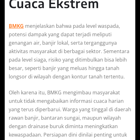
Cuaca Ekstrem
BMKG
menjelaskan bahwa pada level waspada,
potensi dampak yang dapat terjadi meliputi
genangan air, banjir lokal, serta terganggunya
aktivitas masyarakat di berbagai sektor. Sementara
pada level siaga, risiko yang ditimbulkan bisa lebih
besar, seperti banjir yang meluas hingga tanah
longsor di wilayah dengan kontur tanah tertentu.
Oleh karena itu, BMKG mengimbau masyarakat
untuk tidak mengabaikan informasi cuaca harian
yang terus diperbarui. Warga yang tinggal di daerah
rawan banjir, bantaran sungai, maupun wilayah
dengan drainase buruk diminta meningkatkan
kewaspadaan. Persiapan dini dinilai penting untuk