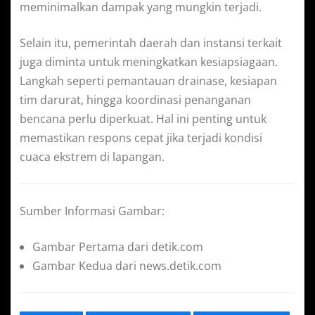
meminimalkan dampak yang mungkin terjadi.
Selain itu, pemerintah daerah dan instansi terkait
juga diminta untuk meningkatkan kesiapsiagaan.
Langkah seperti pemantauan drainase, kesiapan
tim darurat, hingga koordinasi penanganan
bencana perlu diperkuat. Hal ini penting untuk
memastikan respons cepat jika terjadi kondisi
cuaca ekstrem di lapangan.
Sumber Informasi Gambar:
Gambar Pertama dari detik.com
Gambar Kedua dari news.detik.com