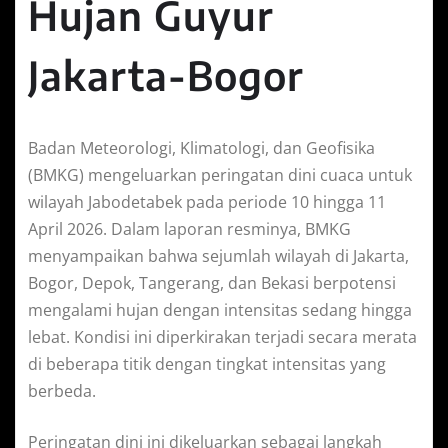
Hujan Guyur
Jakarta-Bogor
Badan Meteorologi, Klimatologi, dan Geofisika
(BMKG) mengeluarkan peringatan dini cuaca untuk
wilayah Jabodetabek pada periode 10 hingga 11
April 2026. Dalam laporan resminya, BMKG
menyampaikan bahwa sejumlah wilayah di Jakarta,
Bogor, Depok, Tangerang, dan Bekasi berpotensi
mengalami hujan dengan intensitas sedang hingga
lebat. Kondisi ini diperkirakan terjadi secara merata
di beberapa titik dengan tingkat intensitas yang
berbeda.
Peringatan dini ini dikeluarkan sebagai langkah