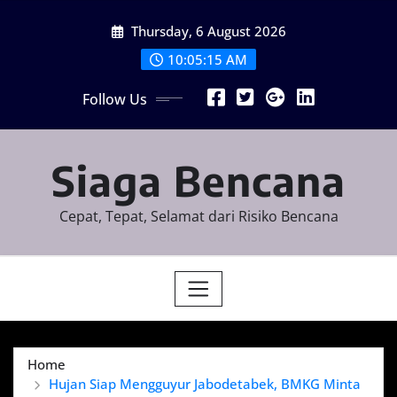
Skip
Thursday, 6 August 2026
to
content
10:05:17 AM
Follow Us
Siaga Bencana
Cepat, Tepat, Selamat dari Risiko Bencana
Home
Hujan Siap Mengguyur Jabodetabek, BMKG Minta