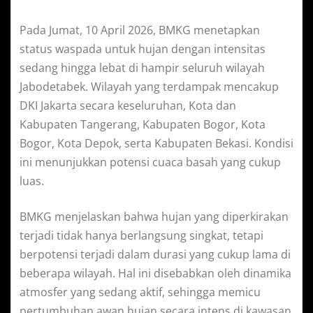
Pada Jumat, 10 April 2026, BMKG menetapkan
status waspada untuk hujan dengan intensitas
sedang hingga lebat di hampir seluruh wilayah
Jabodetabek. Wilayah yang terdampak mencakup
DKI Jakarta secara keseluruhan, Kota dan
Kabupaten Tangerang, Kabupaten Bogor, Kota
Bogor, Kota Depok, serta Kabupaten Bekasi. Kondisi
ini menunjukkan potensi cuaca basah yang cukup
luas.
BMKG menjelaskan bahwa hujan yang diperkirakan
terjadi tidak hanya berlangsung singkat, tetapi
berpotensi terjadi dalam durasi yang cukup lama di
beberapa wilayah. Hal ini disebabkan oleh dinamika
atmosfer yang sedang aktif, sehingga memicu
pertumbuhan awan hujan secara intens di kawasan