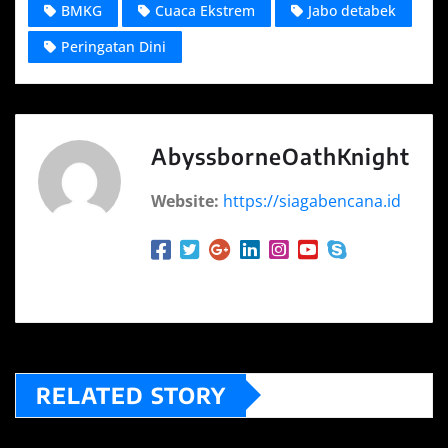
BMKG
Cuaca Ekstrem
Jabo detabek
Peringatan Dini
AbyssborneOathKnight
Website:
https://siagabencana.id
RELATED STORY