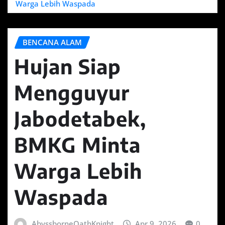
Warga Lebih Waspada
BENCANA ALAM
Hujan Siap
Mengguyur
Jabodetabek,
BMKG Minta
Warga Lebih
Waspada
AbyssborneOathKnight
Apr 9, 2026
0